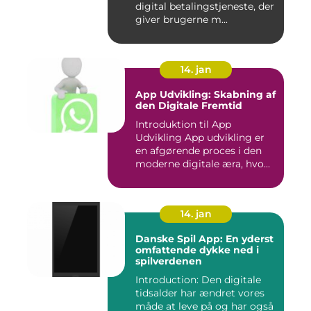
digital betalingstjeneste, der
giver brugerne m...
14. jan
App Udvikling: Skabning af
den Digitale Fremtid
Introduktion til App
Udvikling App udvikling er
en afgørende proces i den
moderne digitale æra, hvo...
14. jan
Danske Spil App: En yderst
omfattende dykke ned i
spilverdenen
Introduction: Den digitale
tidsalder har ændret vores
måde at leve på og har også