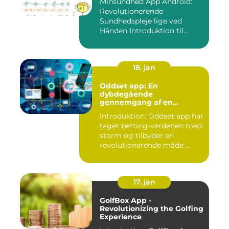
Minsundhed App Android:
Revolutionerende
Sundhedspleje lige ved
Hånden Introduktion til
Minsundhed...
18. jan
Oddset app: En
dybdegående
gennemgang af en
populær betting-app
Introduktion: Oddset app har
taget betting-verdenen med
storm og tilbyder en
revolutionerende måde ...
17. jan
GolfBox App -
Revolutionizing the Golfing
Experience