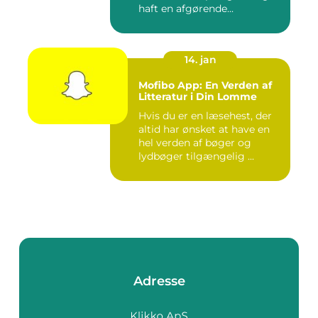
haft en afgørende...
14. jan
Mofibo App: En Verden af
Litteratur i Din Lomme
Hvis du er en læsehest, der
altid har ønsket at have en
hel verden af bøger og
lydbøger tilgængelig ...
Adresse