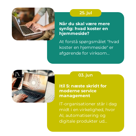
25. jul
Når du skal være mere
synlig: hvad koster en
hjemmeside?
At forstå spørgsmålet "hvad
koster en hjemmeside" er
afgørende for virksom...
03. jun
Itil 5: næste skridt for
moderne service
management
IT-organisationer står i dag
midt i en virkelighed, hvor
AI, automatisering og
digitale produkter ud...