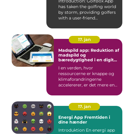
Introduction: GolfBox App
has taken the golfing world
by storm, providing golfers
with a user-friend...
17. jan
Madspild app: Reduktion af
madspild og
bæredygtighed i en digital
tidsalder
I en verden, hvor
ressourcerne er knappe og
klimaforandringerne
accelererer, er det mere end
nogensi...
17. jan
Energi App Fremtiden i
dine hænder
Introduktion En energi app