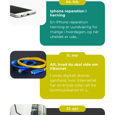
04. feb
Iphone reparation i
herning
En iPhone reparation
Herning er uundværlig for
mange i hverdagen, og når
uheldet er ude,...
12. sep
Alt, hvad du skal vide om
Fibernet
I vores digitalt drevne
samfund, hvor internettet
har en kritisk rolle i alt fra
kommunikation til u...
22. apr