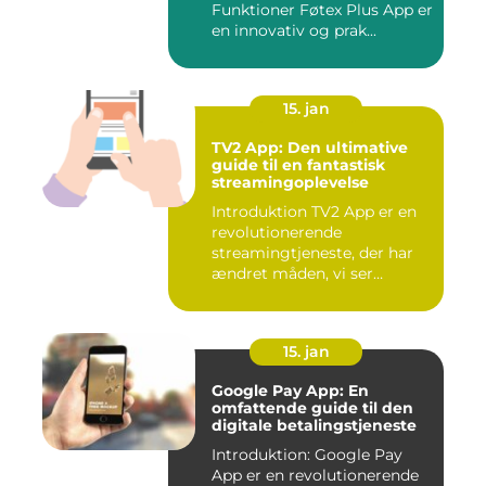
Funktioner Føtex Plus App er
en innovativ og prak...
15. jan
TV2 App: Den ultimative
guide til en fantastisk
streamingoplevelse
Introduktion TV2 App er en
revolutionerende
streamingtjeneste, der har
ændret måden, vi ser
fjernsyn...
15. jan
Google Pay App: En
omfattende guide til den
digitale betalingstjeneste
Introduktion: Google Pay
App er en revolutionerende