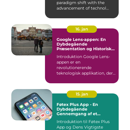
paradigm shift with the
advancement of technol...
16. jan
Google Lens-appen: En
Dybdegående
Præsentation og Historisk
Gennemgang
Introduktion Google Lens-
appen er en
revolutionerende
teknologisk applikation, der
giver brugerne m...
15. jan
Føtex Plus App - En
Dybdegående
Gennemgang af et
Essential Tilbehør til Din
Introduktion til Føtex Plus
Indkøbsoplevelse
App og Dens Vigtigste