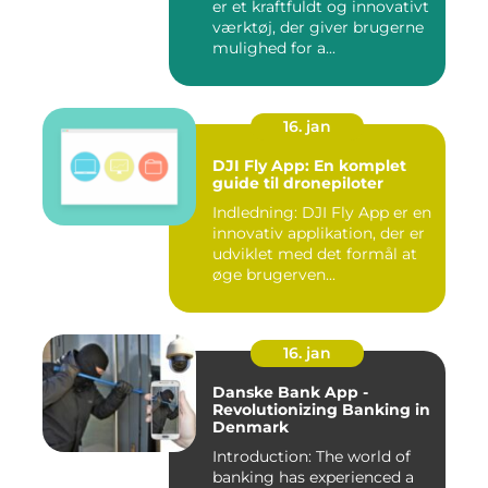
er et kraftfuldt og innovativt
værktøj, der giver brugerne
mulighed for a...
16. jan
DJI Fly App: En komplet
guide til dronepiloter
Indledning: DJI Fly App er en
innovativ applikation, der er
udviklet med det formål at
øge brugerven...
16. jan
Danske Bank App -
Revolutionizing Banking in
Denmark
Introduction: The world of
banking has experienced a