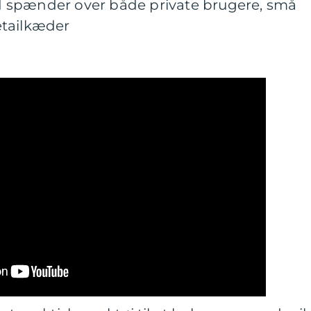
 spænder over både private brugere, små
etailkæder