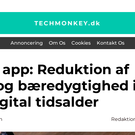
TECHMONKEY.
dk
Annoncering
Om Os
Cookies
Kontakt Os
og bæredygtighed 
gital tidsalder
n
Redaktio