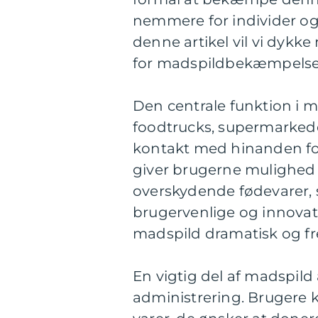
nemmere for individer og
denne artikel vil vi dyk
for madspildbekæmpelse
Den centrale funktion i m
foodtrucks, supermarkede
kontakt med hinanden f
giver brugerne mulighed f
overskydende fødevarer
brugervenlige og innovativ
madspild dramatisk og f
En vigtig del af madspild
administrering. Brugere 