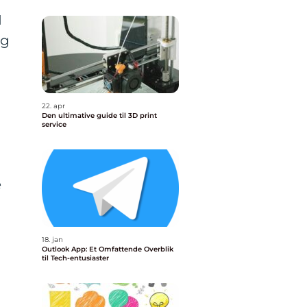
I
ng
22. apr
Den ultimative guide til 3D print
service
e
18. jan
Outlook App: Et Omfattende Overblik
til Tech-entusiaster