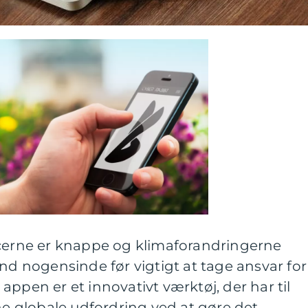
rcerne er knappe og klimaforandringerne
end nogensinde før vigtigt at tage ansvar for
appen er et innovativt værktøj, der har til
 globale udfordring ved at gøre det