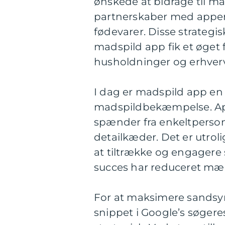
ønskede at bidrage til 
partnerskaber med appen
fødevarer. Disse strategis
madspild app fik et øget 
husholdninger og erhverv
I dag er madspild app en 
madspildbekæmpelse. Ap
spænder fra enkeltperson
detailkæder. Det er utrol
at tiltrække og engagere
succes har reduceret mæn
For at maksimere sandsynl
snippet i Google’s søgeres