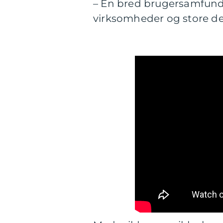
– En bred brugersamfund
virksomheder og store d