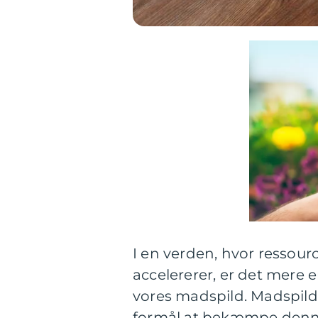
I en verden, hvor ressou
accelererer, er det mere 
vores madspild. Madspild 
formål at bekæmpe denne