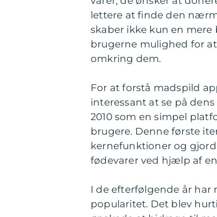
varer, de ønsker at doner
lettere at finde den næ
skaber ikke kun en mere
brugerne mulighed for at 
omkring dem.
For at forstå madspild a
interessant at se på dens 
2010 som en simpel platf
brugere. Denne første ite
kernefunktioner og gjord
fødevarer ved hjælp af en
I de efterfølgende år ha
popularitet. Det blev hu