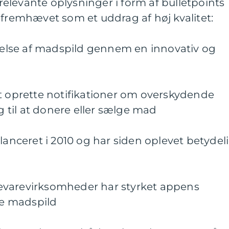
e relevante oplysninger i form af bulletpoints
 fremhævet som et uddrag af høj kvalitet:
lse af madspild gennem en innovativ og
at oprette notifikationer om overskydende
til at donere eller sælge mad
lanceret i 2010 og har siden oplevet betydel
evarevirksomheder har styrket appens
e madspild