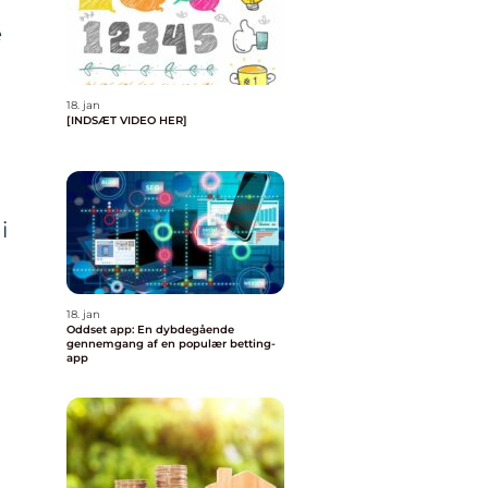
e
18. jan
[INDSÆT VIDEO HER]
i
18. jan
Oddset app: En dybdegående
gennemgang af en populær betting-
app
g