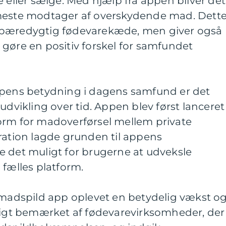
e eller sælge. Med hjælp fra appen bliver det
rmeste modtager af overskydende mad. Dett
 bæredygtig fødevarekæde, men giver også
gøre en positiv forskel for samfundet
ppens betydning i dagens samfund er det
udvikling over tid. Appen blev først lanceret 
orm for madoverførsel mellem private
ration lagde grunden til appens
e det muligt for brugerne at udveksle
 fælles platform.
r madspild app oplevet en betydelig vækst o
rtigt bemærket af fødevarevirksomheder, der