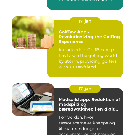
17. jan
GolfBox App -
Revolutionizing the Golfing
Experience
Introduction: GolfBox App
has taken the golfing world
by storm, providing golfers
with a user-friend...
17. jan
Madspild app: Reduktion af
madspild og
bæredygtighed i en digital
tidsalder
I en verden, hvor
ressourcerne er knappe og
klimaforandringerne
accelererer, er det mere end