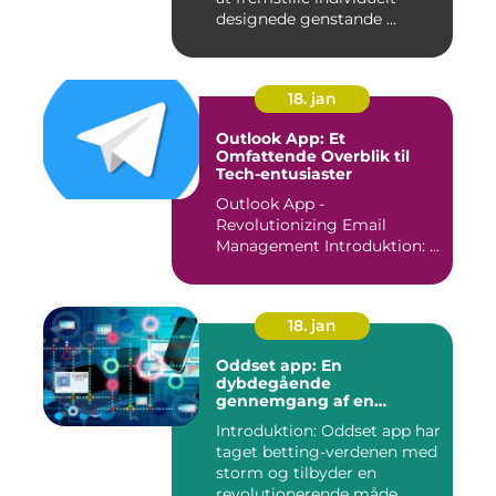
designede genstande ...
18. jan
Outlook App: Et
Omfattende Overblik til
Tech-entusiaster
Outlook App -
Revolutionizing Email
Management Introduktion: ...
18. jan
Oddset app: En
dybdegående
gennemgang af en
populær betting-app
Introduktion: Oddset app har
taget betting-verdenen med
storm og tilbyder en
revolutionerende måde ...