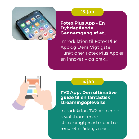
15. jan
Føtex Plus App - En
Dybdegående
Gennemgang af et
Essential Tilbehør til Din
Introduktion til Føtex Plus
Indkøbsoplevelse
App og Dens Vigtigste
Funktioner Føtex Plus App er
en innovativ og prak...
15. jan
TV2 App: Den ultimative
guide til en fantastisk
streamingoplevelse
Introduktion TV2 App er en
revolutionerende
streamingtjeneste, der har
ændret måden, vi ser
fjernsyn...