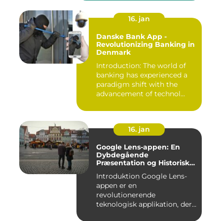
16. jan
Danske Bank App -
Revolutionizing Banking in
Denmark
Introduction: The world of
banking has experienced a
paradigm shift with the
advancement of technol...
16. jan
Google Lens-appen: En
Dybdegående
Præsentation og Historisk
Gennemgang
Introduktion Google Lens-
appen er en
revolutionerende
teknologisk applikation, der
giver brugerne m...