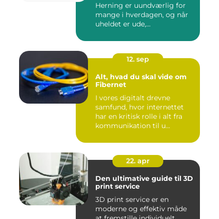
Herning er uundværlig for
mange i hverdagen, og når
uheldet er ude,...
12. sep
Alt, hvad du skal vide om
Fibernet
I vores digitalt drevne
samfund, hvor internettet
har en kritisk rolle i alt fra
kommunikation til u...
22. apr
Den ultimative guide til 3D
print service
3D print service er en
moderne og effektiv måde
at fremstille individuelt