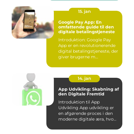
15. jan
Google Pay App: En
omfattende guide til den
digitale betalingstjeneste
Introduktion: Google Pay
App er en revolutionerende
digital betalingstjeneste, der
giver brugerne m...
14. jan
App Udvikling: Skabning af
den Digitale Fremtid
Introduktion til App
Udvikling App udvikling er
en afgørende proces i den
moderne digitale æra, hvo...