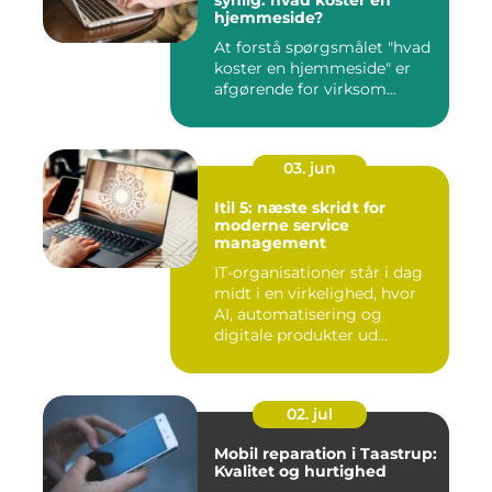
hjemmeside?
At forstå spørgsmålet "hvad
koster en hjemmeside" er
afgørende for virksom...
03. jun
Itil 5: næste skridt for
moderne service
management
IT-organisationer står i dag
midt i en virkelighed, hvor
AI, automatisering og
digitale produkter ud...
02. jul
Mobil reparation i Taastrup:
Kvalitet og hurtighed