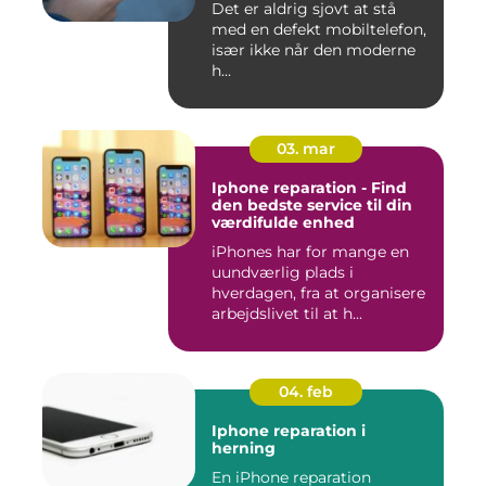
Det er aldrig sjovt at stå
med en defekt mobiltelefon,
især ikke når den moderne
h...
03. mar
Iphone reparation - Find
den bedste service til din
værdifulde enhed
iPhones har for mange en
uundværlig plads i
hverdagen, fra at organisere
arbejdslivet til at h...
04. feb
Iphone reparation i
herning
En iPhone reparation