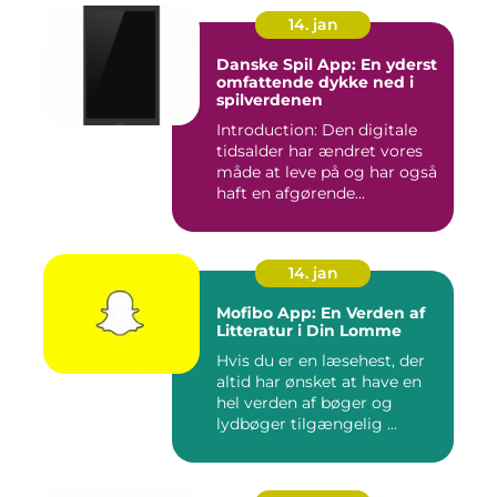
14. jan
Danske Spil App: En yderst
omfattende dykke ned i
spilverdenen
Introduction: Den digitale
tidsalder har ændret vores
måde at leve på og har også
haft en afgørende...
14. jan
Mofibo App: En Verden af
Litteratur i Din Lomme
Hvis du er en læsehest, der
altid har ønsket at have en
hel verden af bøger og
lydbøger tilgængelig ...