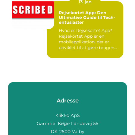
13. jan
Rejsekortet App: Den
Ultimative Guide til Tech-
entusiaster
Hvad er Rejsekortet App?
Rejsekortet App er en
mobilapplikation, der er
udviklet til at gøre brugen...
Adresse