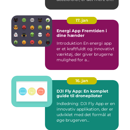
nogensi...
17. jan
Energi App Fremtiden i
dine hænder
Introduktion En energi app
er et kraftfuldt og innovativt
værktøj, der giver brugerne
mulighed for a...
16. jan
DJI Fly App: En komplet
guide til dronepiloter
Indledning: DJI Fly App er en
innovativ applikation, der er
udviklet med det formål at
øge brugerven...