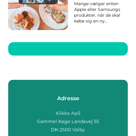
Mange vælger enten
Apple eller Samsungs
produkter, når de skal
købe sig en ny
mobiltelefon. Men der
findes også mobiler,
der er målrettet dig,
der er blevet senior.
Læs mere om den
ældrevenlige Doro
mobil. De fleste
producenter af
smartphones har ige...
Adresse