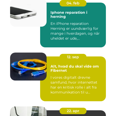
04. feb
Iphone reparation i
herning
En iPhone reparation
Herning er uundværlig for
mange i hverdagen, og når
uheldet er ude,...
12. sep
Alt, hvad du skal vide om
Fibernet
I vores digitalt drevne
samfund, hvor internettet
har en kritisk rolle i alt fra
kommunikation til u...
22. apr