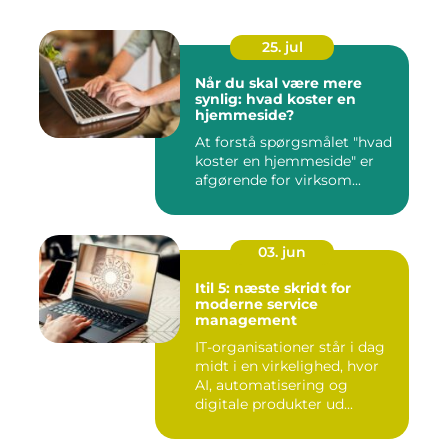
25. jul
Når du skal være mere
synlig: hvad koster en
hjemmeside?
At forstå spørgsmålet "hvad
koster en hjemmeside" er
afgørende for virksom...
03. jun
Itil 5: næste skridt for
moderne service
management
IT-organisationer står i dag
midt i en virkelighed, hvor
AI, automatisering og
digitale produkter ud...