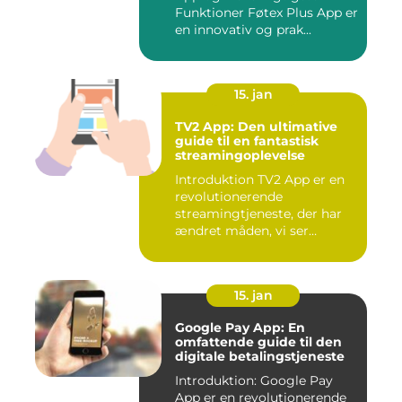
Funktioner Føtex Plus App er
en innovativ og prak...
15. jan
TV2 App: Den ultimative
guide til en fantastisk
streamingoplevelse
Introduktion TV2 App er en
revolutionerende
streamingtjeneste, der har
ændret måden, vi ser
fjernsyn...
15. jan
Google Pay App: En
omfattende guide til den
digitale betalingstjeneste
Introduktion: Google Pay
App er en revolutionerende