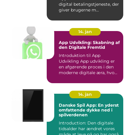
digital betalingstjeneste, der
giver brugerne m...
14. jan
App Udvikling: Skabning af
den Digitale Fremtid
Introduktion til App
Udvikling App udvikling er
en afgørende proces i den
moderne digitale æra, hvo...
14. jan
Danske Spil App: En yderst
omfattende dykke ned i
spilverdenen
Introduction: Den digitale
tidsalder har ændret vores
måde at leve på og har også