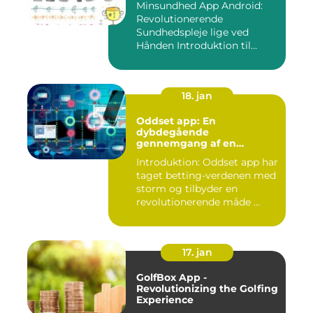
Minsundhed App Android:
Revolutionerende
Sundhedspleje lige ved
Hånden Introduktion til
Minsundhed...
18. jan
Oddset app: En
dybdegående
gennemgang af en
populær betting-app
Introduktion: Oddset app har
taget betting-verdenen med
storm og tilbyder en
revolutionerende måde ...
17. jan
GolfBox App -
Revolutionizing the Golfing
Experience