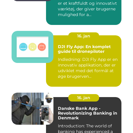
er et kraftfuldt og innovativt
værktøj, der giver brugerne
mulighed for a...
16. jan
DJI Fly App: En komplet
guide til dronepiloter
Indledning: DJI Fly App er en
innovativ applikation, der er
udviklet med det formål at
øge brugerven...
16. jan
Danske Bank App -
Revolutionizing Banking in
Denmark
Introduction: The world of
banking has experienced a