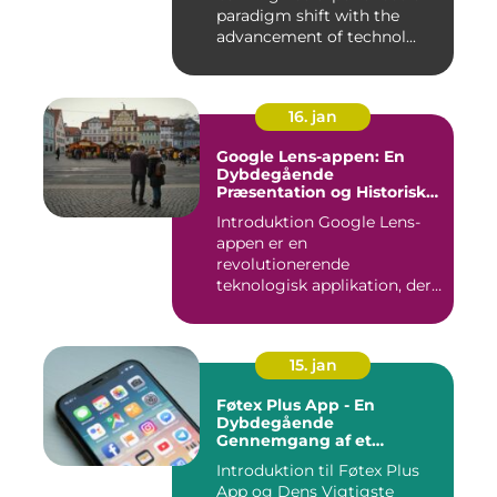
paradigm shift with the
advancement of technol...
16. jan
Google Lens-appen: En
Dybdegående
Præsentation og Historisk
Gennemgang
Introduktion Google Lens-
appen er en
revolutionerende
teknologisk applikation, der
giver brugerne m...
15. jan
Føtex Plus App - En
Dybdegående
Gennemgang af et
Essential Tilbehør til Din
Introduktion til Føtex Plus
Indkøbsoplevelse
App og Dens Vigtigste