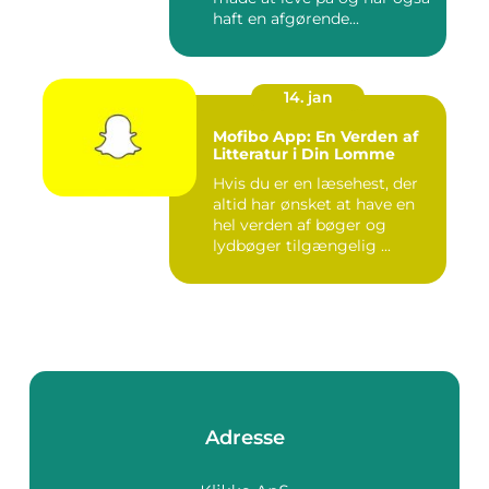
haft en afgørende...
14. jan
Mofibo App: En Verden af
Litteratur i Din Lomme
Hvis du er en læsehest, der
altid har ønsket at have en
hel verden af bøger og
lydbøger tilgængelig ...
Adresse