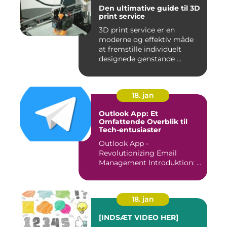
Den ultimative guide til 3D
print service
3D print service er en
moderne og effektiv måde
at fremstille individuelt
designede genstande ...
18. jan
Outlook App: Et
Omfattende Overblik til
Tech-entusiaster
Outlook App -
Revolutionizing Email
Management Introduktion: ...
18. jan
[INDSÆT VIDEO HER]