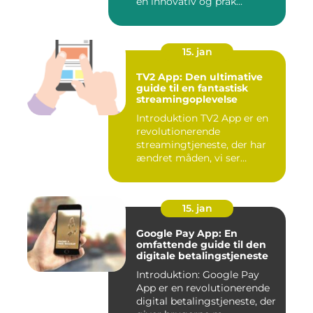
en innovativ og prak...
15. jan
TV2 App: Den ultimative
guide til en fantastisk
streamingoplevelse
Introduktion TV2 App er en
revolutionerende
streamingtjeneste, der har
ændret måden, vi ser
fjernsyn...
15. jan
Google Pay App: En
omfattende guide til den
digitale betalingstjeneste
Introduktion: Google Pay
App er en revolutionerende
digital betalingstjeneste, der