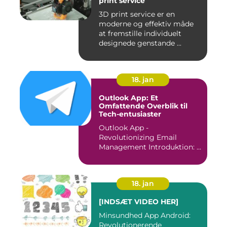
print service
3D print service er en
moderne og effektiv måde
at fremstille individuelt
designede genstande ...
18. jan
Outlook App: Et
Omfattende Overblik til
Tech-entusiaster
Outlook App -
Revolutionizing Email
Management Introduktion: ...
18. jan
[INDSÆT VIDEO HER]
Minsundhed App Android:
Revolutionerende