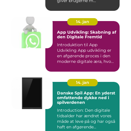
giver brugerne m...
14. jan
App Udvikling: Skabning af
den Digitale Fremtid
Introduktion til App
Udvikling App udvikling er
en afgørende proces i den
moderne digitale æra, hvo...
14. jan
Danske Spil App: En yderst
omfattende dykke ned i
spilverdenen
Introduction: Den digitale
tidsalder har ændret vores
måde at leve på og har også
haft en afgørende...