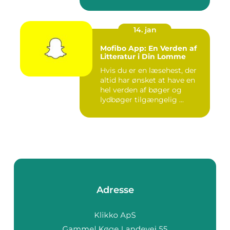
14. jan
Mofibo App: En Verden af
Litteratur i Din Lomme
Hvis du er en læsehest, der
altid har ønsket at have en
hel verden af bøger og
lydbøger tilgængelig ...
Adresse