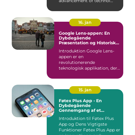
advancement of technol...
16. jan
Google Lens-appen: En
Dybdegående
Præsentation og Historisk
Gennemgang
Introduktion Google Lens-
appen er en
revolutionerende
teknologisk applikation, der
giver brugerne m...
15. jan
Føtex Plus App - En
Dybdegående
Gennemgang af et
Essential Tilbehør til Din
Introduktion til Føtex Plus
Indkøbsoplevelse
App og Dens Vigtigste
Funktioner Føtex Plus App er