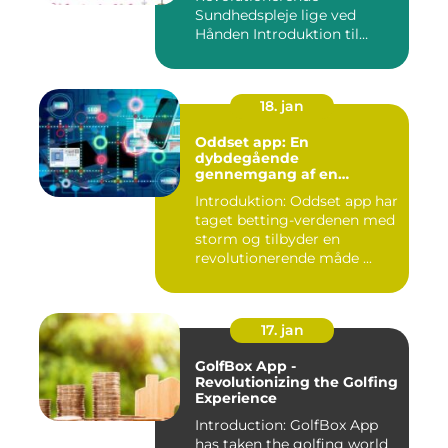
Sundhedspleje lige ved
Hånden Introduktion til
Minsundhed...
18. jan
Oddset app: En
dybdegående
gennemgang af en
populær betting-app
Introduktion: Oddset app har
taget betting-verdenen med
storm og tilbyder en
revolutionerende måde ...
17. jan
GolfBox App -
Revolutionizing the Golfing
Experience
Introduction: GolfBox App
has taken the golfing world