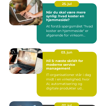
25. jul
Når du skal være mere
synlig: hvad koster en
hjemmeside?
At forstå spørgsmålet "hvad
koster en hjemmeside" er
afgørende for virksom...
03. jun
Itil 5: næste skridt for
moderne service
management
IT-organisationer står i dag
midt i en virkelighed, hvor
AI, automatisering og
digitale produkter ud...
02. jul