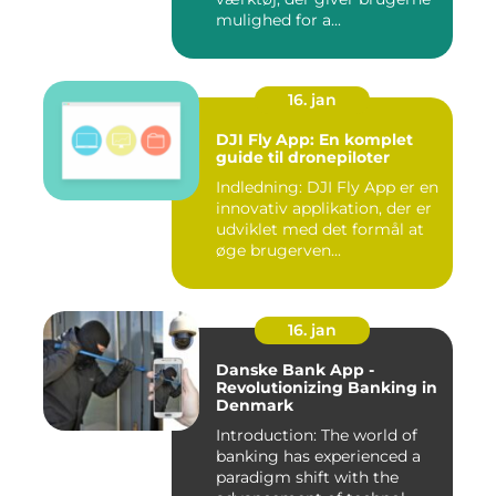
mulighed for a...
16. jan
DJI Fly App: En komplet
guide til dronepiloter
Indledning: DJI Fly App er en
innovativ applikation, der er
udviklet med det formål at
øge brugerven...
16. jan
Danske Bank App -
Revolutionizing Banking in
Denmark
Introduction: The world of
banking has experienced a
paradigm shift with the