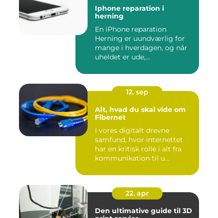
Iphone reparation i
herning
En iPhone reparation
Herning er uundværlig for
mange i hverdagen, og når
uheldet er ude,...
12. sep
Alt, hvad du skal vide om
Fibernet
I vores digitalt drevne
samfund, hvor internettet
har en kritisk rolle i alt fra
kommunikation til u...
22. apr
Den ultimative guide til 3D