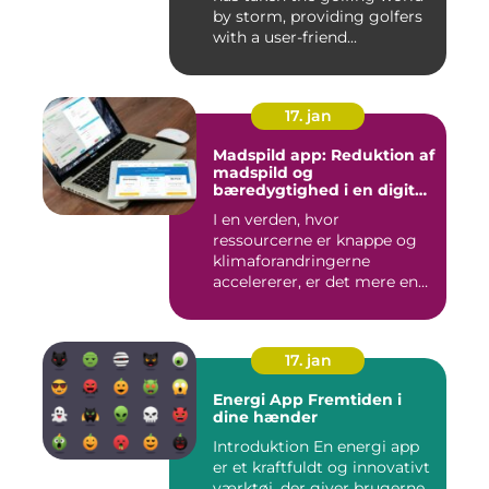
by storm, providing golfers
with a user-friend...
17. jan
Madspild app: Reduktion af
madspild og
bæredygtighed i en digital
tidsalder
I en verden, hvor
ressourcerne er knappe og
klimaforandringerne
accelererer, er det mere end
nogensi...
17. jan
Energi App Fremtiden i
dine hænder
Introduktion En energi app
er et kraftfuldt og innovativt
værktøj, der giver brugerne