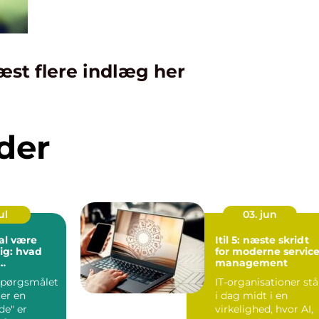
æst flere indlæg her
der
ul
03. jun
al være
Itil 5: næste skridt
ig: hvad
for moderne servic
management
de?
 spørgsmålet
IT-organisationer stå
er en
i dag midt i en
e" er
virkelighed, hvor AI,