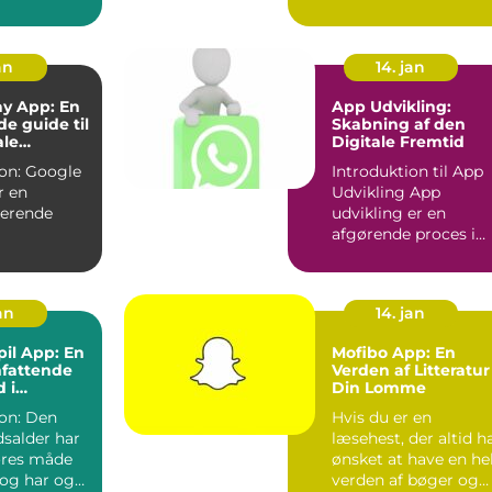
og prak...
der har ændret
måden, vi ser
fjernsyn...
an
14. jan
ay App: En
App Udvikling:
e guide til
Skabning af den
ale
Digitale Fremtid
tjeneste
oogle
Introduktion til App
r en
Udvikling App
nerende
udvikling er en
afgørende proces i
jeneste, der
den moderne digital
erne m...
æra, hvo...
jan
14. jan
il App: En
Mofibo App: En
mfattende
Verden af Litteratur 
 i
Din Lomme
nen
: Den
Hvis du er en
idsalder har
læsehest, der altid h
ores måde
ønsket at have en he
 og har også
verden af bøger og