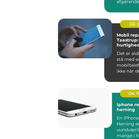
afgørende
virksom...
02. j
Mobil repa
Taastrup:
hurtighe
Det er ald
stå med e
mobiltelef
ikke når 
h...
04. 
Iphone re
herning
En iPhone
Herning e
uundværli
mange i h