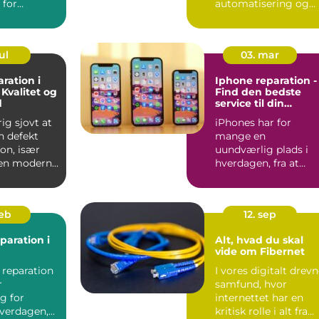
 for
automatisering og
digitale produkter
ud...
ul
03. mar
ration i
Iphone reparation -
 Kvalitet og
Find den bedste
d
service til din
værdifulde enhed
rig sjovt at
iPhones har for
n defekt
mange en
on, især
uundværlig plads i
den moderne
hverdagen, fra at
organisere
arbejdslivet til at h...
feb
12. sep
paration i
Alt, hvad du skal
vide om Fibernet
 reparation
I vores digitalt drev
r
samfund, hvor
g for
internettet har en
verdagen,
kritisk rolle i alt fra