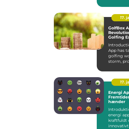
Introdukti
Minsundhe
17. j
GolfBox A
Revolutio
Golfing E
Introducti
App has t
golfing w
storm, pr
golfers wi
friend...
17. j
Energi A
Fremtiden
hænder
Introdukt
energi app
kraftfuldt
innovativt