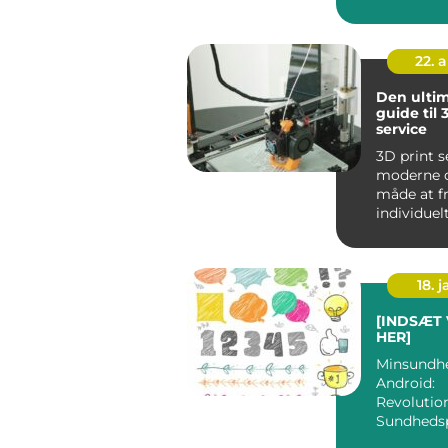
og når uhe
ude,...
22. 
Den ultim
guide til 
service
3D print s
moderne o
måde at fr
individuel
genstande 
18. j
[INDSÆT
HER]
Minsundh
Android:
Revolutio
Sundhedsp
ved Hånd