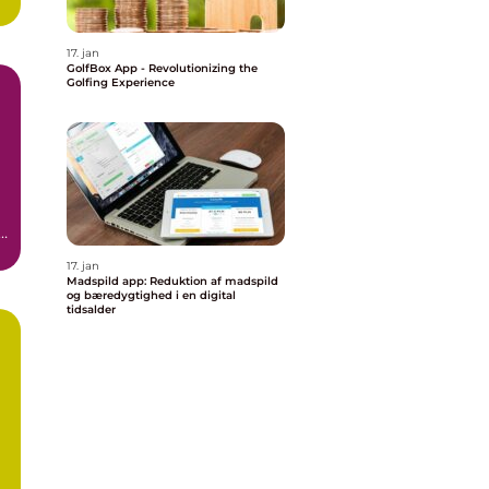
17. jan
GolfBox App - Revolutionizing the
Golfing Experience
n
17. jan
Madspild app: Reduktion af madspild
og bæredygtighed i en digital
tidsalder