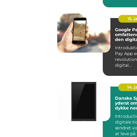
innovativ 
15. j
Google P
omfattend
den digit
betalings
Introduktion: G
Pay App e
revolutio
digital
betalingst
giver brug
14. 
Danske Sp
yderst o
dykke ned
spilverde
Introduction
digitale t
ændret v
at leve på