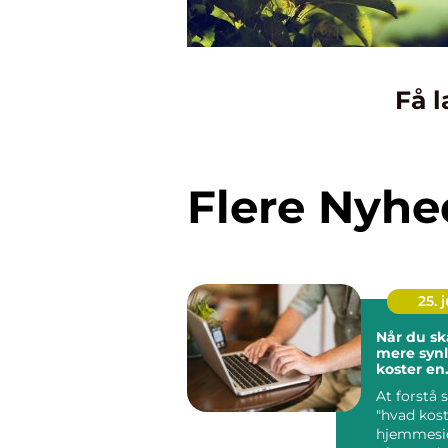
Få l
Flere Nyhe
25. j
Når du sk
mere synl
koster en
hjemmesi
At forstå
"hvad kost
hjemmesid