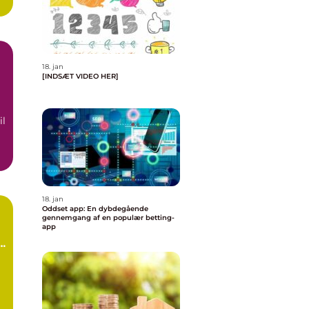
..
18. jan
[INDSÆT VIDEO HER]
il
18. jan
Oddset app: En dybdegående
gennemgang af en populær betting-
app