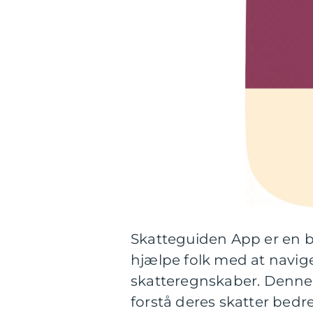
Skatteguiden App er en b
hjælpe folk med at navig
skatteregnskaber. Denne a
forstå deres skatter bed