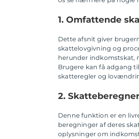
os se nærmere på nogle n
1. Omfattende ska
Dette afsnit giver bruge
skattelovgivning og proc
herunder indkomstskat,
Brugere kan få adgang ti
skatteregler og lovændri
2. Skatteberegner
Denne funktion er en livr
beregninger af deres skat
oplysninger om indkomst,