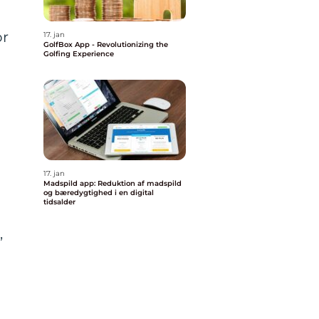
or
17. jan
GolfBox App - Revolutionizing the
Golfing Experience
17. jan
Madspild app: Reduktion af madspild
og bæredygtighed i en digital
tidsalder
,
d