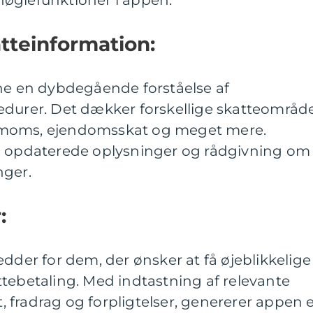
øglefunktioner i appen:
tteinformation:
rne en dybdegående forståelse af
edurer. Det dækker forskellige skatteområde
 moms, ejendomsskat og meget mere.
l opdaterede oplysninger og rådgivning om
nger.
:
edder for dem, der ønsker at få øjeblikkelige
tebetaling. Med indtastning af relevante
 fradrag og forpligtelser, genererer appen 