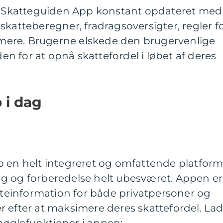
ev Skatteguiden App konstant opdateret med
skatteberegner, fradragsoversigter, regler f
ere. Brugerne elskede den brugervenlige
 for at opnå skattefordel i løbet af deres
 i dag
p en helt integreret og omfattende platform
g og forberedelse helt ubesværet. Appen er
atteinformation for både privatpersoner og
 efter at maksimere deres skattefordel. La