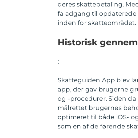
deres skattebetaling. Me
få adgang til opdaterede
inden for skatteområdet.
Historisk gennem
:
Skatteguiden App blev lan
app, der gav brugerne g
og -procedurer. Siden da
målrettet brugernes beho
optimeret til både iOS- o
som en af de førende sk