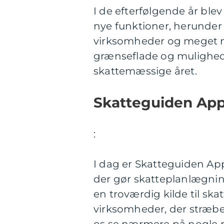
I de efterfølgende år bl
nye funktioner, herunder 
virksomheder og meget m
grænseflade og muligheden
skattemæssige året.
Skatteguiden App
:
I dag er Skatteguiden Ap
der gør skatteplanlægnin
en troværdig kilde til sk
virksomheder, der stræber