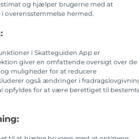
estimat og hjælper brugerne med at
r i overensstemmelse hermed.
:
funktioner i Skatteguiden App er
ktion giver en omfattende oversigt over de
 og muligheder for at reducere
kluderer også ændringer i fradragslovgivnin
al opfyldes for at være berettiget til bestemt
ing:
et til at hjælpe brugere med at optimere