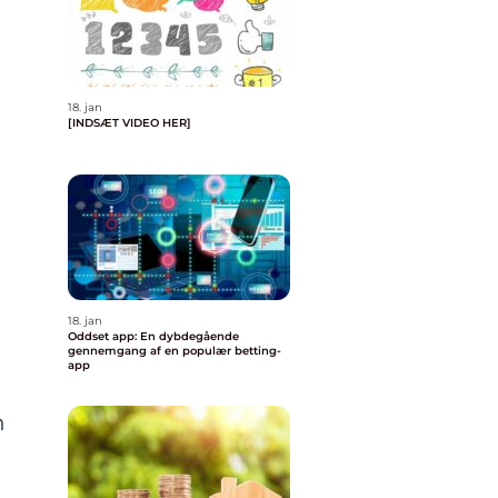
18. jan
[INDSÆT VIDEO HER]
18. jan
Oddset app: En dybdegående
gennemgang af en populær betting-
app
n