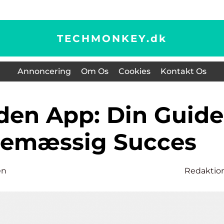
TECHMONKEY.
dk
Annoncering
Om Os
Cookies
Kontakt Os
ttemæssig Succes
en
Redaktio