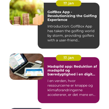
17. jan
GolfBox App -
Revolutionizing the Golfing
Experience
Introduction: GolfBox App
has taken the golfing world
by storm, providing golfers
with a user-friend...
17. jan
Madspild app: Reduktion af
madspild og
bæredygtighed i en digital
tidsalder
I en verden, hvor
ressourcerne er knappe og
klimaforandringerne
accelererer, er det mere end
nogensi...