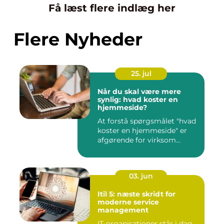
Få læst flere indlæg her
Flere Nyheder
25. jul
Når du skal være mere
synlig: hvad koster en
hjemmeside?
At forstå spørgsmålet "hvad
koster en hjemmeside" er
afgørende for virksom...
03. jun
Itil 5: næste skridt for
moderne service
management
IT-organisationer står i dag