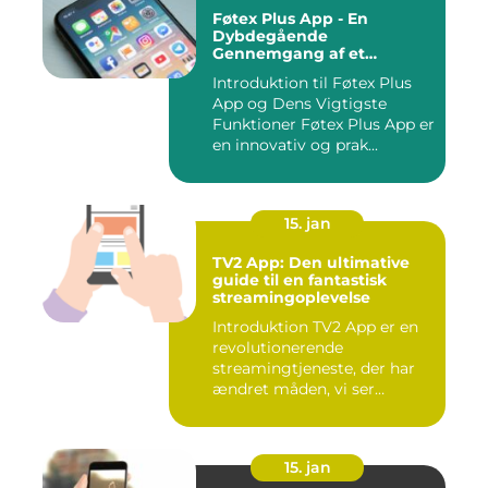
Føtex Plus App - En
Dybdegående
Gennemgang af et
Essential Tilbehør til Din
Introduktion til Føtex Plus
Indkøbsoplevelse
App og Dens Vigtigste
Funktioner Føtex Plus App er
en innovativ og prak...
15. jan
TV2 App: Den ultimative
guide til en fantastisk
streamingoplevelse
Introduktion TV2 App er en
revolutionerende
streamingtjeneste, der har
ændret måden, vi ser
fjernsyn...
15. jan