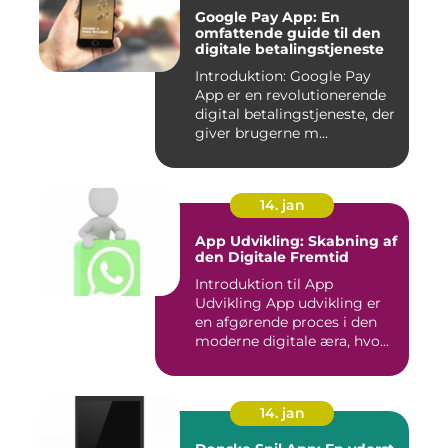
Google Pay App: En
omfattende guide til den
digitale betalingstjeneste
Introduktion: Google Pay
App er en revolutionerende
digital betalingstjeneste, der
giver brugerne m...
14. jan
App Udvikling: Skabning af
den Digitale Fremtid
Introduktion til App
Udvikling App udvikling er
en afgørende proces i den
moderne digitale æra, hvo...
14. jan