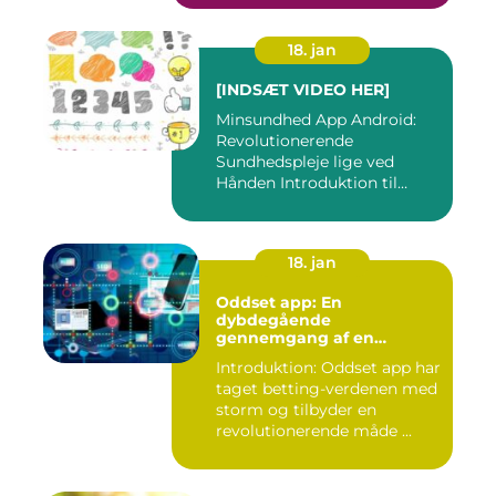
18. jan
[INDSÆT VIDEO HER]
Minsundhed App Android:
Revolutionerende
Sundhedspleje lige ved
Hånden Introduktion til
Minsundhed...
18. jan
Oddset app: En
dybdegående
gennemgang af en
populær betting-app
Introduktion: Oddset app har
taget betting-verdenen med
storm og tilbyder en
revolutionerende måde ...