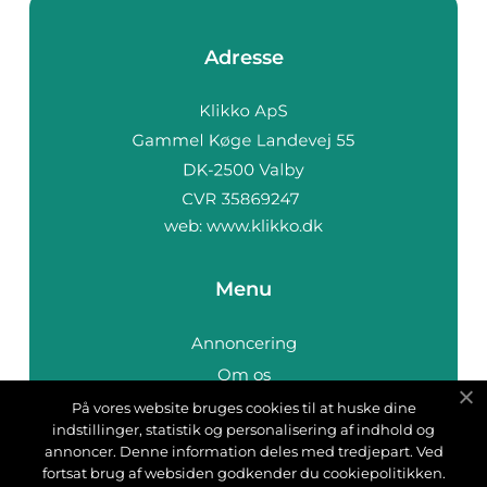
Adresse
web:
www.klikko.dk
Menu
Annoncering
Om os
Cookies
På vores website bruges cookies til at huske dine
indstillinger, statistik og personalisering af indhold og
Kontakt os
annoncer. Denne information deles med tredjepart. Ved
Sitemap
fortsat brug af websiden godkender du cookiepolitikken.