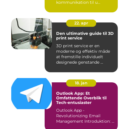
kommunikation til u...
22. apr
Den ultimative guide til 3D
print service
3D print service er en
moderne og effektiv måde
at fremstille individuelt
designede genstande ...
18. jan
Outlook App: Et
Omfattende Overblik til
Tech-entusiaster
Outlook App -
Revolutionizing Email
Management Introduktion: ...