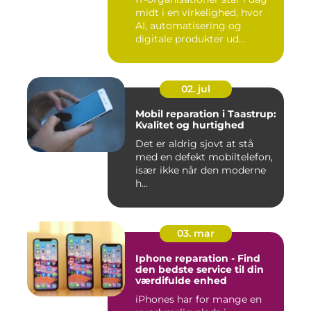
midt i en virkelighed, hvor
AI, automatisering og
digitale produkter ud...
02. jul
Mobil reparation i Taastrup:
Kvalitet og hurtighed
Det er aldrig sjovt at stå
med en defekt mobiltelefon,
især ikke når den moderne
h...
03. mar
Iphone reparation - Find
den bedste service til din
værdifulde enhed
iPhones har for mange en