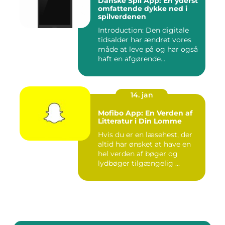
Danske Spil App: En yderst
omfattende dykke ned i
spilverdenen
Introduction: Den digitale
tidsalder har ændret vores
måde at leve på og har også
haft en afgørende...
14. jan
Mofibo App: En Verden af
Litteratur i Din Lomme
Hvis du er en læsehest, der
altid har ønsket at have en
hel verden af bøger og
lydbøger tilgængelig ...