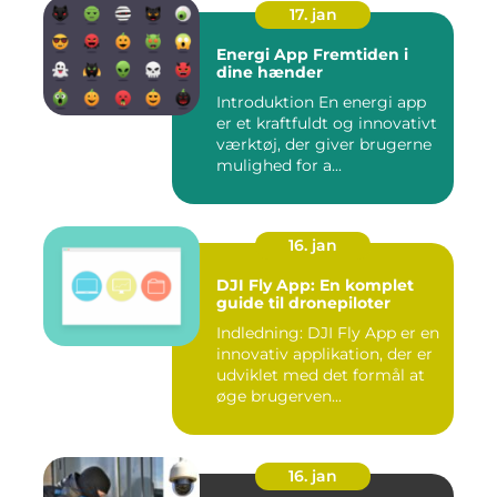
17. jan
Energi App Fremtiden i
dine hænder
Introduktion En energi app
er et kraftfuldt og innovativt
værktøj, der giver brugerne
mulighed for a...
16. jan
DJI Fly App: En komplet
guide til dronepiloter
Indledning: DJI Fly App er en
innovativ applikation, der er
udviklet med det formål at
øge brugerven...
16. jan