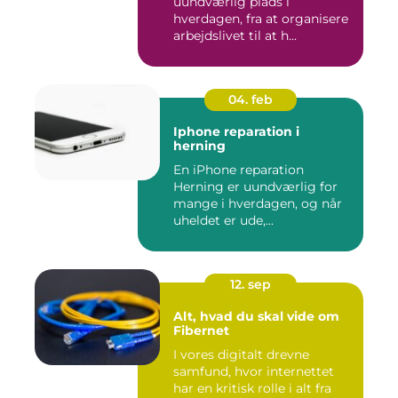
uundværlig plads i
hverdagen, fra at organisere
arbejdslivet til at h...
04. feb
Iphone reparation i
herning
En iPhone reparation
Herning er uundværlig for
mange i hverdagen, og når
uheldet er ude,...
12. sep
Alt, hvad du skal vide om
Fibernet
I vores digitalt drevne
samfund, hvor internettet
har en kritisk rolle i alt fra