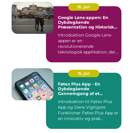
16. jan
Google Lens-appen: En
Dybdegående
Præsentation og Historisk
Gennemgang
Introduktion Google Lens-
appen er en
revolutionerende
teknologisk applikation, der
giver brugerne m...
15. jan
Føtex Plus App - En
Dybdegående
Gennemgang af et
Essential Tilbehør til Din
Introduktion til Føtex Plus
Indkøbsoplevelse
App og Dens Vigtigste
Funktioner Føtex Plus App er
en innovativ og prak...