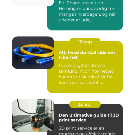
En iPhone reparation
Herning er uundværlig for
mange i hverdagen, og når
uheldet er ude,...
12. sep
Alt, hvad du skal vide om
Fibernet
I vores digitalt drevne
samfund, hvor internettet
har en kritisk rolle i alt fra
kommunikation til u...
22. apr
Den ultimative guide til 3D
print service
3D print service er en
moderne og effektiv måde