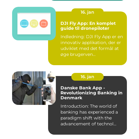
16. jan
DJI Fly App: En komplet
guide til dronepiloter
Indledning: DJI Fly App er en
innovativ applikation, der er
udviklet med det formål at
øge brugerven...
16. jan
Danske Bank App -
Revolutionizing Banking in
Denmark
Introduction: The world of
banking has experienced a
paradigm shift with the
advancement of technol...