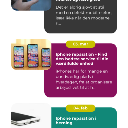
Det er aldrig sjovt at stå
med en defekt mobiltelefon,
især ikke når den moderne
h...
03. mar
Iphone reparation - Find
den bedste service til din
værdifulde enhed
iPhones har for mange en
uundværlig plads i
hverdagen, fra at organisere
arbejdslivet til at h...
04. feb
Iphone reparation i
herning