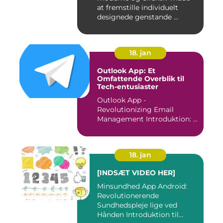
at fremstille individuelt
designede genstande ...
18. jan
Outlook App: Et
Omfattende Overblik til
Tech-entusiaster
Outlook App -
Revolutionizing Email
Management Introduktion: ...
18. jan
[INDSÆT VIDEO HER]
Minsundhed App Android:
Revolutionerende
Sundhedspleje lige ved
Hånden Introduktion til