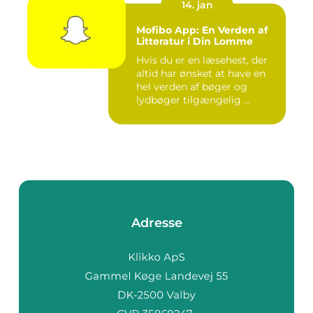
14. jan
Mofibo App: En Verden af
Litteratur i Din Lomme
Hvis du er en læsehest, der
altid har ønsket at have en
hel verden af bøger og
lydbøger tilgængelig ...
Adresse