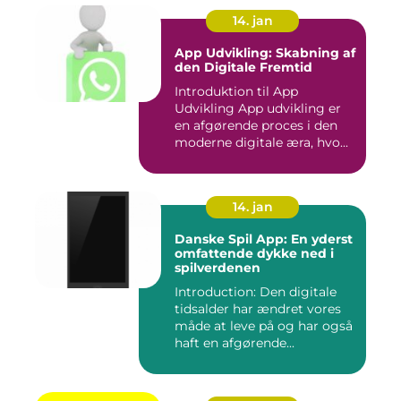
14. jan
App Udvikling: Skabning af
den Digitale Fremtid
Introduktion til App
Udvikling App udvikling er
en afgørende proces i den
moderne digitale æra, hvo...
14. jan
Danske Spil App: En yderst
omfattende dykke ned i
spilverdenen
Introduction: Den digitale
tidsalder har ændret vores
måde at leve på og har også
haft en afgørende...