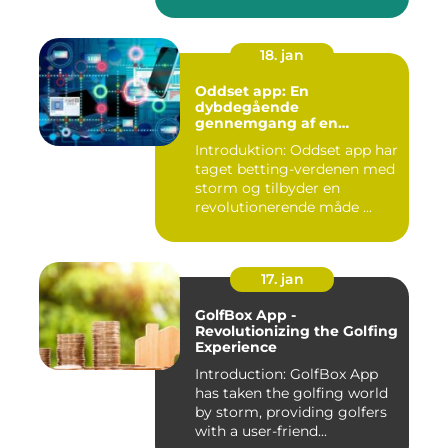
Minsundhed...
18. jan
Oddset app: En
dybdegående
gennemgang af en
populær betting-app
Introduktion: Oddset app har
taget betting-verdenen med
storm og tilbyder en
revolutionerende måde ...
17. jan
GolfBox App -
Revolutionizing the Golfing
Experience
Introduction: GolfBox App
has taken the golfing world
by storm, providing golfers
with a user-friend...