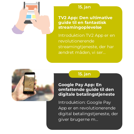
15. jan
TV2 App: Den ultimative
guide til en fantastisk
streamingoplevelse
Introduktion TV2 App er en
revolutionerende
streamingtjeneste, der har
ændret måden, vi ser
fjernsyn...
15. jan
Google Pay App: En
omfattende guide til den
digitale betalingstjeneste
Introduktion: Google Pay
App er en revolutionerende
digital betalingstjeneste, der
giver brugerne m...