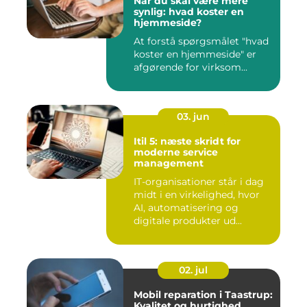
Når du skal være mere
synlig: hvad koster en
hjemmeside?
At forstå spørgsmålet "hvad
koster en hjemmeside" er
afgørende for virksom...
03. jun
Itil 5: næste skridt for
moderne service
management
IT-organisationer står i dag
midt i en virkelighed, hvor
AI, automatisering og
digitale produkter ud...
02. jul
Mobil reparation i Taastrup:
Kvalitet og hurtighed