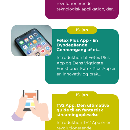
revolutionerende
teknologisk applikation, der
giver brugerne m...
15. jan
Føtex Plus App - En
Dybdegående
Gennemgang af et
Essential Tilbehør til Din
Introduktion til Føtex Plus
Indkøbsoplevelse
App og Dens Vigtigste
Funktioner Føtex Plus App er
en innovativ og prak...
15. jan
TV2 App: Den ultimative
guide til en fantastisk
streamingoplevelse
Introduktion TV2 App er en
revolutionerende