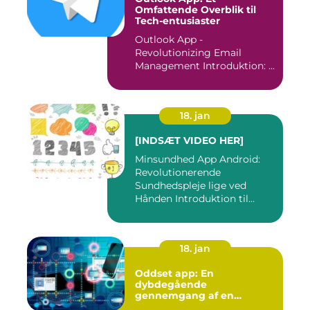
Omfattende Overblik til
Tech-entusiaster
Outlook App -
Revolutionizing Email
Management Introduktion: ...
18. jan
[INDSÆT VIDEO HER]
Minsundhed App Android:
Revolutionerende
Sundhedspleje lige ved
Hånden Introduktion til
Minsundhed...
18. jan
Oddset app: En
dybdegående
gennemgang af en
populær betting-app