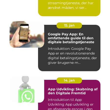
streamingtjeneste, der har
ændret måden, vi ser
fjernsyn...
15. jan
Google Pay App: En
omfattende guide til den
digitale betalingstjeneste
Introduktion: Google Pay
App er en revolutionerende
digital betalingstjeneste, der
giver brugerne m...
14. jan
App Udvikling: Skabning af
den Digitale Fremtid
Introduktion til App
Udvikling App udvikling er
en afgørende proces i den