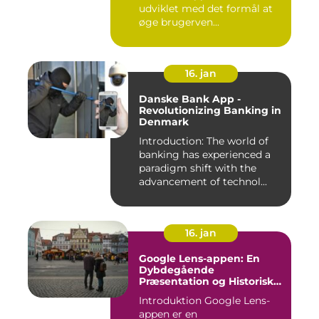
udviklet med det formål at
øge brugerven...
16. jan
Danske Bank App -
Revolutionizing Banking in
Denmark
Introduction: The world of
banking has experienced a
paradigm shift with the
advancement of technol...
16. jan
Google Lens-appen: En
Dybdegående
Præsentation og Historisk
Gennemgang
Introduktion Google Lens-
appen er en