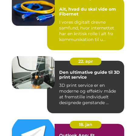
Alt, hvad du skal vide om
Fibernet
I vores digitalt drevne
samfund, hvor internettet
har en kritisk rolle i alt fra
kommunikation til u...
22. apr
Den ultimative guide til 3D
print service
3D print service er en
moderne og effektiv måde
at fremstille individuelt
designede genstande ...
18. jan
Outlook App: Et