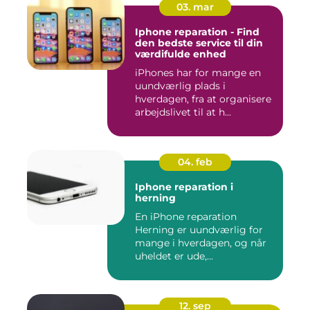
03. mar
Iphone reparation - Find
den bedste service til din
værdifulde enhed
iPhones har for mange en
uundværlig plads i
hverdagen, fra at organisere
arbejdslivet til at h...
04. feb
Iphone reparation i
herning
En iPhone reparation
Herning er uundværlig for
mange i hverdagen, og når
uheldet er ude,...
12. sep