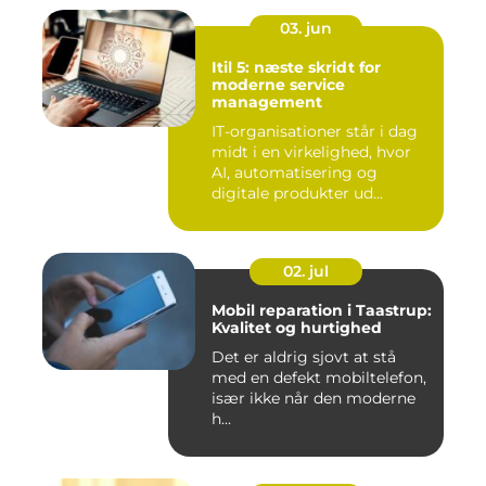
03. jun
Itil 5: næste skridt for
moderne service
management
IT-organisationer står i dag
midt i en virkelighed, hvor
AI, automatisering og
digitale produkter ud...
02. jul
Mobil reparation i Taastrup:
Kvalitet og hurtighed
Det er aldrig sjovt at stå
med en defekt mobiltelefon,
især ikke når den moderne
h...