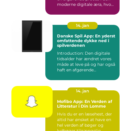
moderne digitale æra, hvo...
14. jan
Danske Spil App: En yderst
omfattende dykke ned i
spilverdenen
Introduction: Den digitale
tidsalder har ændret vores
måde at leve på og har også
haft en afgørende...
14. jan
Mofibo App: En Verden af
Litteratur i Din Lomme
Hvis du er en læsehest, der
altid har ønsket at have en
hel verden af bøger og
lydbøger tilgængelig ...