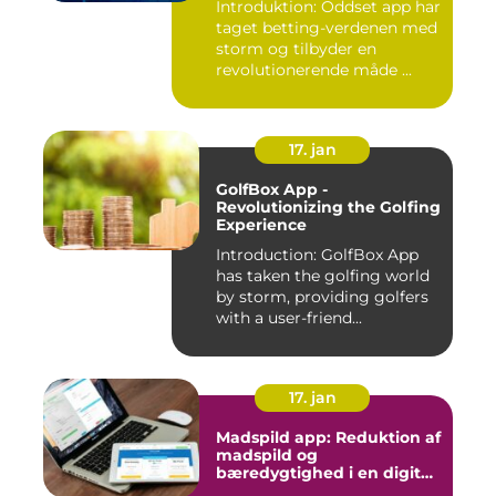
Introduktion: Oddset app har
taget betting-verdenen med
storm og tilbyder en
revolutionerende måde ...
17. jan
GolfBox App -
Revolutionizing the Golfing
Experience
Introduction: GolfBox App
has taken the golfing world
by storm, providing golfers
with a user-friend...
17. jan
Madspild app: Reduktion af
madspild og
bæredygtighed i en digital
tidsalder