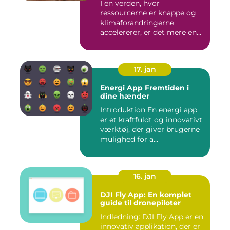
I en verden, hvor
ressourcerne er knappe og
klimaforandringerne
accelererer, er det mere end
nogensi...
17. jan
Energi App Fremtiden i
dine hænder
Introduktion En energi app
er et kraftfuldt og innovativt
værktøj, der giver brugerne
mulighed for a...
16. jan
DJI Fly App: En komplet
guide til dronepiloter
Indledning: DJI Fly App er en
innovativ applikation, der er