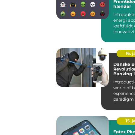
Fremtiden
hænder
Introdukt
energi app
kraftfuldt
innovativt
der giver
mulighed f
16. j
Danske B
Revolutio
Banking 
Introduction
world of 
experienc
paradigm 
the advan
technol...
15. j
Føtex Plu