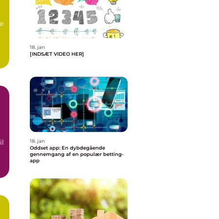
ne
18. jan
[INDSÆT VIDEO HER]
..
il
18. jan
Oddset app: En dybdegående
gennemgang af en populær betting-
app