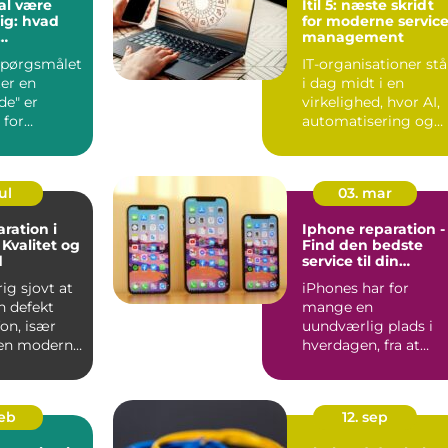
al være
Itil 5: næste skridt
ig: hvad
for moderne servic
management
de?
 spørgsmålet
IT-organisationer stå
er en
i dag midt i en
e" er
virkelighed, hvor AI,
 for
automatisering og
digitale produkter
ud...
ul
03. mar
ration i
Iphone reparation -
 Kvalitet og
Find den bedste
d
service til din
værdifulde enhed
rig sjovt at
iPhones har for
n defekt
mange en
on, især
uundværlig plads i
den moderne
hverdagen, fra at
organisere
arbejdslivet til at h...
feb
12. sep