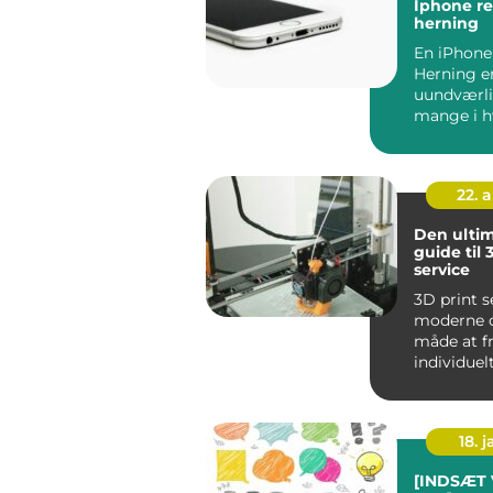
Iphone re
herning
En iPhone
Herning e
uundværli
mange i h
og når uhe
ude,...
22. 
Den ultim
guide til 
service
3D print s
moderne o
måde at fr
individuel
genstande 
18. j
[INDSÆT