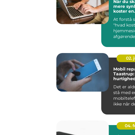
Når du sk
mere synl
koster en
hjemmesi
At forstå
"hvad kost
hjemmesid
afgørende
virksom...
02. j
Mobil repa
Taastrup:
hurtighe
Det er ald
stå med e
mobiltelef
ikke når 
h...
04. 