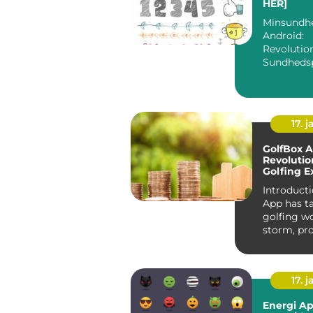
HER]
Minsundh
Android:
Revolutio
Sundhedsp
ved Hånd
Introdukti
Minsundhe
17. j
GolfBox A
Revolutio
Golfing E
Introducti
App has t
golfing w
storm, pr
golfers wi
friend...
17. j
Energi A