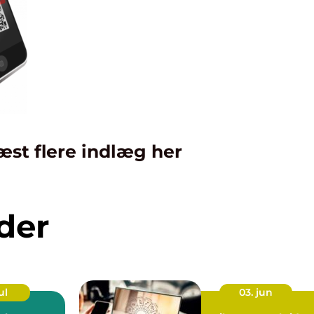
æst flere indlæg her
der
ul
03. jun