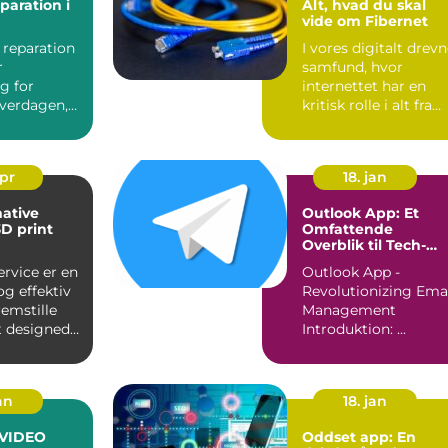
paration i
Alt, hvad du skal
vide om Fibernet
 reparation
I vores digitalt drev
r
samfund, hvor
g for
internettet har en
verdagen,
kritisk rolle i alt fra
ldet er
kommunikation til u.
apr
18. jan
ative
Outlook App: Et
3D print
Omfattende
Overblik til Tech-
entusiaster
ervice er en
Outlook App -
g effektiv
Revolutionizing Ema
emstille
Management
t designede
Introduktion: ...
...
an
18. jan
 VIDEO
Oddset app: En