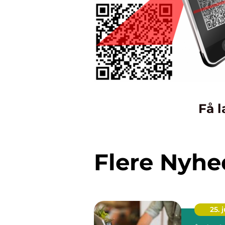
Få l
Flere Nyhe
25. j