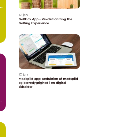
17. jan
GolfBox App - Revolutionizing the
Golfing Experience
17. jan
Madspild app: Reduktion af madspild
n
og bæredygtighed i en digital
tidsalder