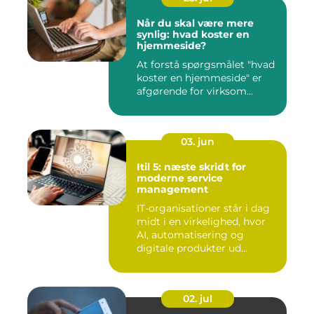
Når du skal være mere
synlig: hvad koster en
hjemmeside?
At forstå spørgsmålet "hvad
koster en hjemmeside" er
afgørende for virksom...
03. jun
Itil 5: næste skridt for
moderne service
management
IT-organisationer står i dag
midt i en virkelighed, hvor
AI, automatisering og
digitale produkter ud...
02. jul