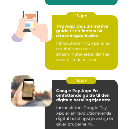
15. jan
TV2 App: Den ultimative
guide til en fantastisk
streamingoplevelse
Introduktion TV2 App er en
revolutionerende
streamingtjeneste, der har
ændret måden, vi ser
fjernsyn...
15. jan
Google Pay App: En
omfattende guide til den
digitale betalingstjeneste
Introduktion: Google Pay
App er en revolutionerende
digital betalingstjeneste, der
giver brugerne m...