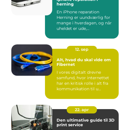
herning
En iPhone reparation
Herning er uundværlig for
mange i hverdagen, og når
uheldet er ude,...
12. sep
Alt, hvad du skal vide om
Fibernet
I vores digitalt drevne
samfund, hvor internettet
har en kritisk rolle i alt fra
kommunikation til u...
22. apr
Den ultimative guide til 3D
print service