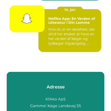
14. jan
Mofibo App: En Verden af
Litteratur i Din Lomme
Hvis du er en læsehest, der
altid har ønsket at have en
hel verden af bøger og
lydbøger tilgængelig ...
Adresse