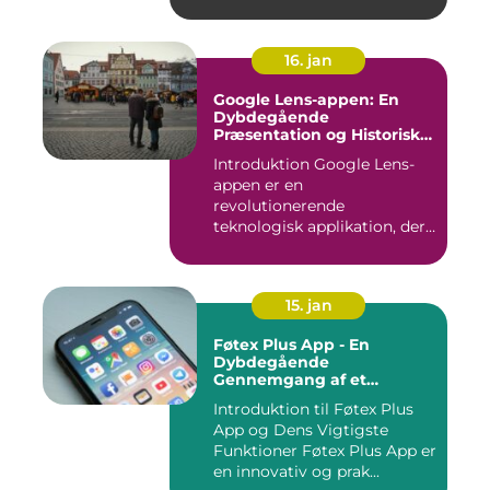
16. jan
Google Lens-appen: En
Dybdegående
Præsentation og Historisk
Gennemgang
Introduktion Google Lens-
appen er en
revolutionerende
teknologisk applikation, der
giver brugerne m...
15. jan
Føtex Plus App - En
Dybdegående
Gennemgang af et
Essential Tilbehør til Din
Introduktion til Føtex Plus
Indkøbsoplevelse
App og Dens Vigtigste
Funktioner Føtex Plus App er
en innovativ og prak...