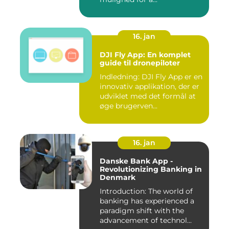
16. jan
DJI Fly App: En komplet
guide til dronepiloter
Indledning: DJI Fly App er en
innovativ applikation, der er
udviklet med det formål at
øge brugerven...
16. jan
Danske Bank App -
Revolutionizing Banking in
Denmark
Introduction: The world of
banking has experienced a
paradigm shift with the
advancement of technol...