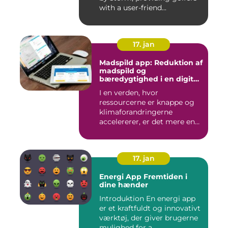
with a user-friend...
17. jan
Madspild app: Reduktion af
madspild og
bæredygtighed i en digital
tidsalder
I en verden, hvor
ressourcerne er knappe og
klimaforandringerne
accelererer, er det mere end
nogensi...
17. jan
Energi App Fremtiden i
dine hænder
Introduktion En energi app
er et kraftfuldt og innovativt
værktøj, der giver brugerne
mulighed for a...