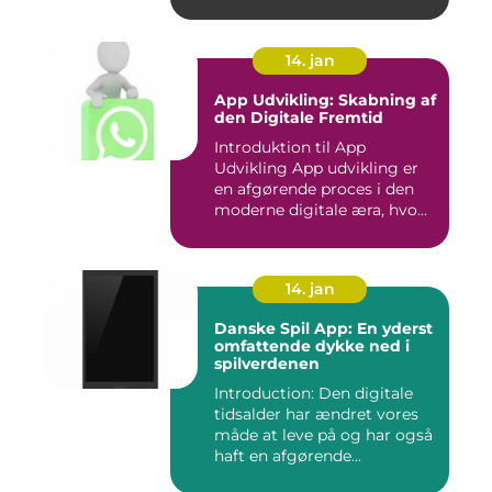
14. jan
App Udvikling: Skabning af
den Digitale Fremtid
Introduktion til App
Udvikling App udvikling er
en afgørende proces i den
moderne digitale æra, hvo...
14. jan
Danske Spil App: En yderst
omfattende dykke ned i
spilverdenen
Introduction: Den digitale
tidsalder har ændret vores
måde at leve på og har også
haft en afgørende...