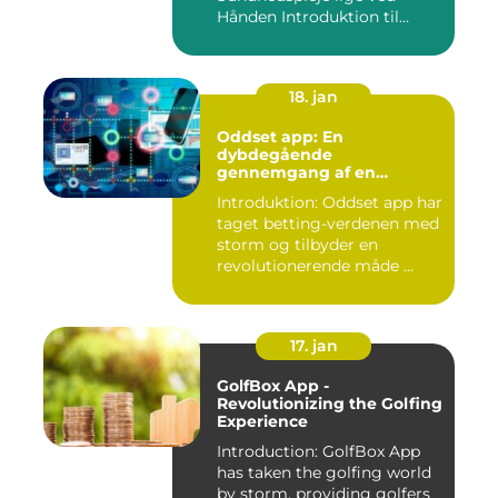
Hånden Introduktion til
Minsundhed...
18. jan
Oddset app: En
dybdegående
gennemgang af en
populær betting-app
Introduktion: Oddset app har
taget betting-verdenen med
storm og tilbyder en
revolutionerende måde ...
17. jan
GolfBox App -
Revolutionizing the Golfing
Experience
Introduction: GolfBox App
has taken the golfing world
by storm, providing golfers