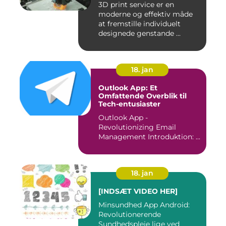
3D print service er en
moderne og effektiv måde
at fremstille individuelt
designede genstande ...
18. jan
Outlook App: Et
Omfattende Overblik til
Tech-entusiaster
Outlook App -
Revolutionizing Email
Management Introduktion: ...
18. jan
[INDSÆT VIDEO HER]
Minsundhed App Android:
Revolutionerende
Sundhedspleje lige ved