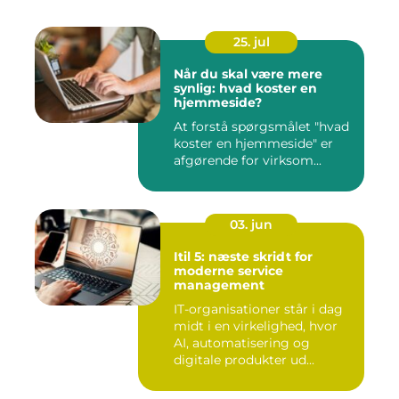
25. jul
Når du skal være mere
synlig: hvad koster en
hjemmeside?
At forstå spørgsmålet "hvad
koster en hjemmeside" er
afgørende for virksom...
03. jun
Itil 5: næste skridt for
moderne service
management
IT-organisationer står i dag
midt i en virkelighed, hvor
AI, automatisering og
digitale produkter ud...