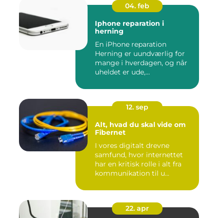
04. feb
Iphone reparation i
herning
En iPhone reparation
Herning er uundværlig for
mange i hverdagen, og når
uheldet er ude,...
12. sep
Alt, hvad du skal vide om
Fibernet
I vores digitalt drevne
samfund, hvor internettet
har en kritisk rolle i alt fra
kommunikation til u...
22. apr