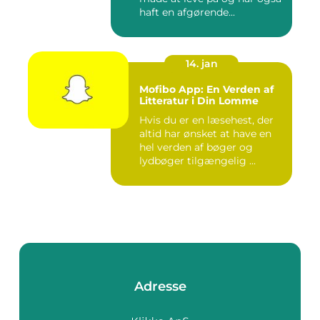
haft en afgørende...
14. jan
Mofibo App: En Verden af
Litteratur i Din Lomme
Hvis du er en læsehest, der
altid har ønsket at have en
hel verden af bøger og
lydbøger tilgængelig ...
Adresse