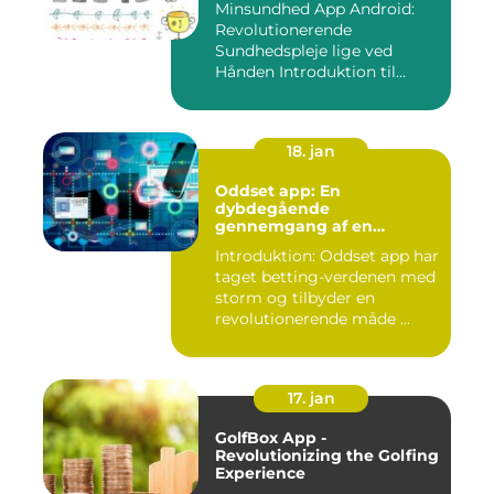
Minsundhed App Android:
Revolutionerende
Sundhedspleje lige ved
Hånden Introduktion til
Minsundhed...
18. jan
Oddset app: En
dybdegående
gennemgang af en
populær betting-app
Introduktion: Oddset app har
taget betting-verdenen med
storm og tilbyder en
revolutionerende måde ...
17. jan
GolfBox App -
Revolutionizing the Golfing
Experience