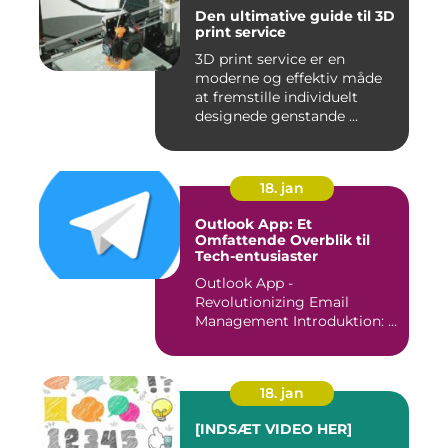
Den ultimative guide til 3D
print service
3D print service er en
moderne og effektiv måde
at fremstille individuelt
designede genstande ...
18. jan
Outlook App: Et
Omfattende Overblik til
Tech-entusiaster
Outlook App -
Revolutionizing Email
Management Introduktion: ...
18. jan
[INDSÆT VIDEO HER]