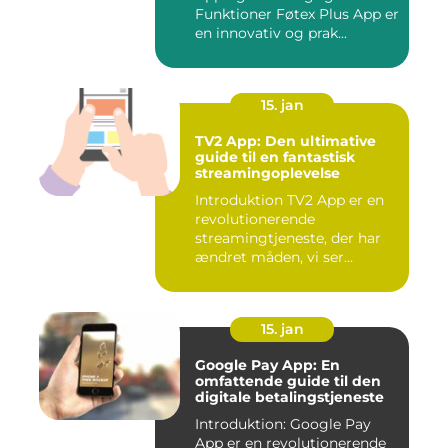
Funktioner Føtex Plus App er
en innovativ og prak...
15. jan
TV2 App: Den ultimative
guide til en fantastisk
streamingoplevelse
Introduktion TV2 App er en
revolutionerende
streamingtjeneste, der har
ændret måden, vi ser
fjernsyn...
15. jan
Google Pay App: En
omfattende guide til den
digitale betalingstjeneste
Introduktion: Google Pay
App er en revolutionerende