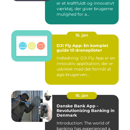
er et kraftfuldt og innovativt
værktøj, der giver brugerne
mulighed for a...
16. jan
DJI Fly App: En komplet
guide til dronepiloter
Indledning: DJI Fly App er en
innovativ applikation, der er
udviklet med det formål at
øge brugerven...
16. jan
Danske Bank App -
Revolutionizing Banking in
Denmark
Introduction: The world of
banking has experienced a