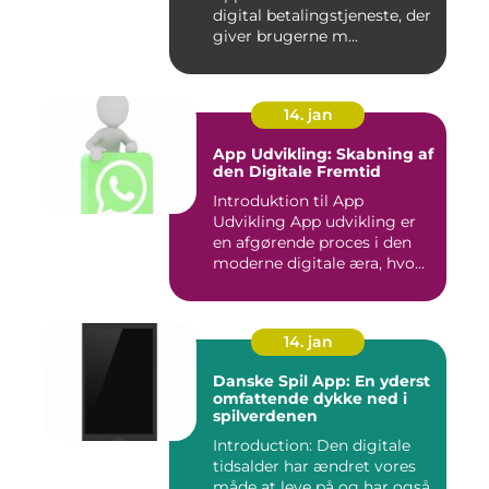
digital betalingstjeneste, der
giver brugerne m...
14. jan
App Udvikling: Skabning af
den Digitale Fremtid
Introduktion til App
Udvikling App udvikling er
en afgørende proces i den
moderne digitale æra, hvo...
14. jan
Danske Spil App: En yderst
omfattende dykke ned i
spilverdenen
Introduction: Den digitale
tidsalder har ændret vores
måde at leve på og har også