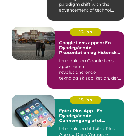
paradigm shift with the
advancement of technol...
16. jan
Google Lens-appen: En
Dybdegående
Præsentation og Historisk
Gennemgang
Introduktion Google Lens-
appen er en
revolutionerende
teknologisk applikation, der
giver brugerne m...
15. jan
Føtex Plus App - En
Dybdegående
Gennemgang af et
Essential Tilbehør til Din
Introduktion til Føtex Plus
Indkøbsoplevelse
App og Dens Vigtigste