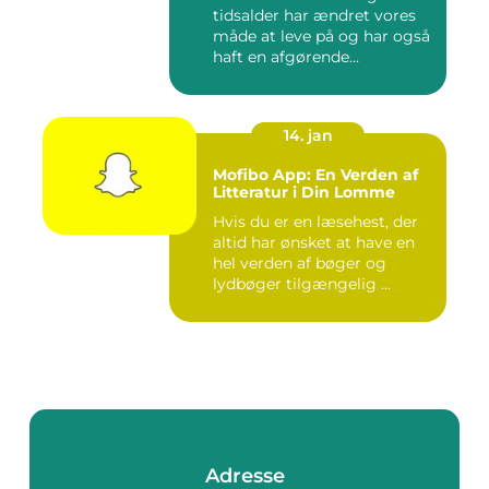
tidsalder har ændret vores
måde at leve på og har også
haft en afgørende...
14. jan
Mofibo App: En Verden af
Litteratur i Din Lomme
Hvis du er en læsehest, der
altid har ønsket at have en
hel verden af bøger og
lydbøger tilgængelig ...
Adresse