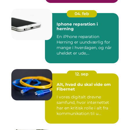
04. feb
Iphone reparation i
herning
En iPhone reparation
Herning er uundværlig for
mange i hverdagen, og når
uheldet er ude,...
12. sep
Alt, hvad du skal vide om
Fibernet
I vores digitalt drevne
samfund, hvor internettet
har en kritisk rolle i alt fra
kommunikation til u...