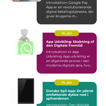
Introduktion: Google Pay
App er en revolutionerende
digital betalingstjeneste, der
giver brugerne m...
14. jan
App Udvikling: Skabning af
den Digitale Fremtid
Introduktion til App
Udvikling App udvikling er
en afgørende proces i den
moderne digitale æra, hvo...
14. jan
Danske Spil App: En yderst
omfattende dykke ned i
spilverdenen
Introduction: Den digitale