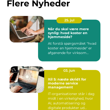
Flere Nyheder
25. jul
Når du skal være mere
synlig: hvad koster en
hjemmeside?
At forstå spørgsmålet "hvad
koster en hjemmeside" er
afgørende for virksom...
03. jun
Itil 5: næste skridt for
moderne service
management
IT-organisationer står i dag
midt i en virkelighed, hvor
AI, automatisering og
digitale produkter ud...