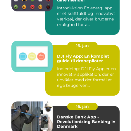
dine hænder
Introduktion En energi app
er et kraftfuldt og innovativt
værktøj, der giver brugerne
mulighed for a...
16. jan
DJI Fly App: En komplet
guide til dronepiloter
Indledning: DJI Fly App er en
innovativ applikation, der er
udviklet med det formål at
øge brugerven...
16. jan
Danske Bank App -
Revolutionizing Banking in
Denmark