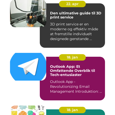
22. apr
Den ultimative guide til 3D
print service
3D print service er en
moderne og effektiv måde
at fremstille individuelt
designede genstande ...
18. jan
Outlook App: Et
Omfattende Overblik til
Tech-entusiaster
Outlook App -
Revolutionizing Email
Management Introduktion: ...
18. jan