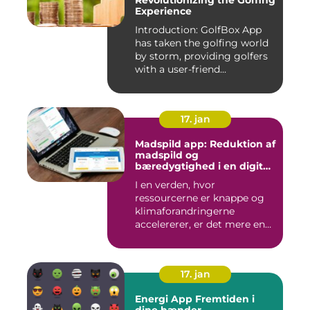
Revolutionizing the Golfing
Experience
Introduction: GolfBox App
has taken the golfing world
by storm, providing golfers
with a user-friend...
17. jan
Madspild app: Reduktion af
madspild og
bæredygtighed i en digital
tidsalder
I en verden, hvor
ressourcerne er knappe og
klimaforandringerne
accelererer, er det mere end
nogensi...
17. jan
Energi App Fremtiden i