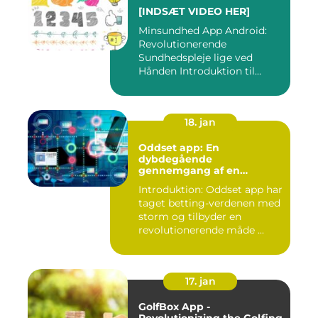
[INDSÆT VIDEO HER]
Minsundhed App Android:
Revolutionerende
Sundhedspleje lige ved
Hånden Introduktion til
Minsundhed...
18. jan
Oddset app: En
dybdegående
gennemgang af en
populær betting-app
Introduktion: Oddset app har
taget betting-verdenen med
storm og tilbyder en
revolutionerende måde ...
17. jan
GolfBox App -