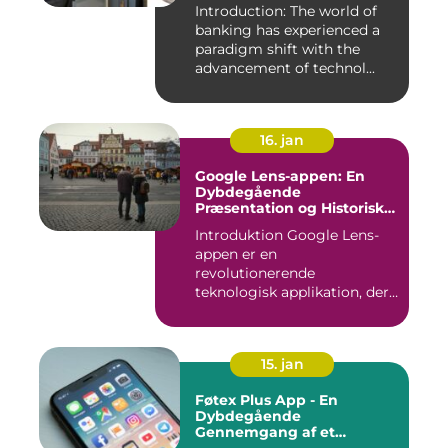
Introduction: The world of
banking has experienced a
paradigm shift with the
advancement of technol...
16. jan
Google Lens-appen: En
Dybdegående
Præsentation og Historisk
Gennemgang
Introduktion Google Lens-
appen er en
revolutionerende
teknologisk applikation, der
giver brugerne m...
15. jan
Føtex Plus App - En
Dybdegående
Gennemgang af et