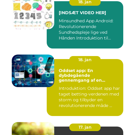
18. jan
[INDSÆT VIDEO HER]
Minsundhed App Android:
Revolutionerende
Sundhedspleje lige ved
Hånden Introduktion til
Minsundhed...
18. jan
Oddset app: En
dybdegående
gennemgang af en
populær betting-app
Introduktion: Oddset app har
taget betting-verdenen med
storm og tilbyder en
revolutionerende måde ...
17. jan