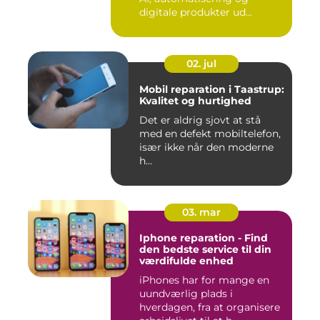
digitale produkter ud...
02. jul
Mobil reparation i Taastrup:
Kvalitet og hurtighed
Det er aldrig sjovt at stå
med en defekt mobiltelefon,
især ikke når den moderne
h...
03. mar
Iphone reparation - Find
den bedste service til din
værdifulde enhed
iPhones har for mange en
uundværlig plads i
hverdagen, fra at organisere