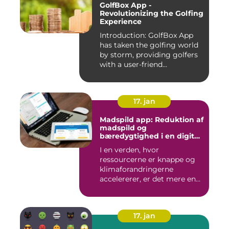
GolfBox App -
Revolutionizing the Golfing
Experience
Introduction: GolfBox App
has taken the golfing world
by storm, providing golfers
with a user-friend...
17. jan
Madspild app: Reduktion af
madspild og
bæredygtighed i en digital
tidsalder
I en verden, hvor
ressourcerne er knappe og
klimaforandringerne
accelererer, er det mere end
nogensi...
17. jan