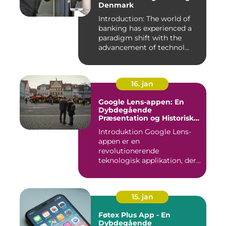
Denmark
Introduction: The world of
banking has experienced a
paradigm shift with the
advancement of technol...
16. jan
Google Lens-appen: En
Dybdegående
Præsentation og Historisk
Gennemgang
Introduktion Google Lens-
appen er en
revolutionerende
teknologisk applikation, der
giver brugerne m...
15. jan
Føtex Plus App - En
Dybdegående