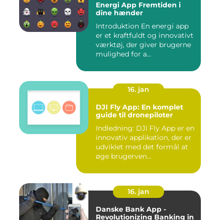
Energi App Fremtiden i
dine hænder
Introduktion En energi app
er et kraftfuldt og innovativt
værktøj, der giver brugerne
mulighed for a...
16. jan
DJI Fly App: En komplet
guide til dronepiloter
Indledning: DJI Fly App er en
innovativ applikation, der er
udviklet med det formål at
øge brugerven...
16. jan
Danske Bank App -
Revolutionizing Banking in