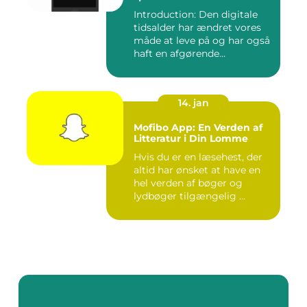
Introduction: Den digitale
tidsalder har ændret vores
måde at leve på og har også
haft en afgørende...
14. jan
Mofibo App: En Verden af
Litteratur i Din Lomme
Hvis du er en læsehest, der
altid har ønsket at have en
hel verden af bøger og
lydbøger tilgængelig ...