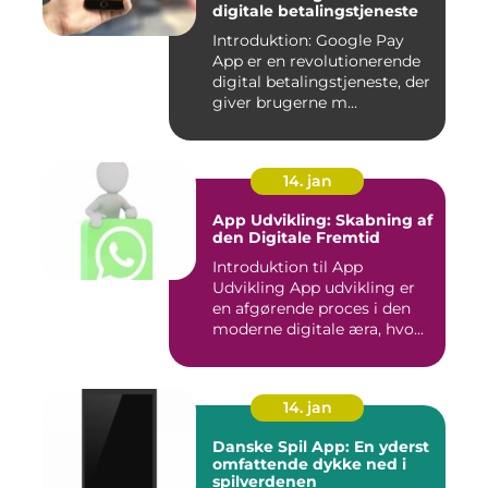
digitale betalingstjeneste
Introduktion: Google Pay
App er en revolutionerende
digital betalingstjeneste, der
giver brugerne m...
14. jan
App Udvikling: Skabning af
den Digitale Fremtid
Introduktion til App
Udvikling App udvikling er
en afgørende proces i den
moderne digitale æra, hvo...
14. jan
Danske Spil App: En yderst
omfattende dykke ned i
spilverdenen