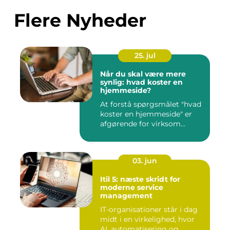
Flere Nyheder
25. jul
Når du skal være mere
synlig: hvad koster en
hjemmeside?
At forstå spørgsmålet "hvad
koster en hjemmeside" er
afgørende for virksom...
03. jun
Itil 5: næste skridt for
moderne service
management
IT-organisationer står i dag
midt i en virkelighed, hvor
AI, automatisering og