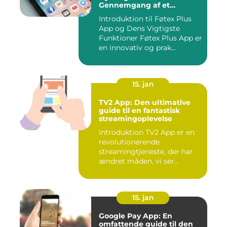
Gennemgang af et
Essential Tilbehør til Din
Introduktion til Føtex Plus
Indkøbsoplevelse
App og Dens Vigtigste
Funktioner Føtex Plus App er
en innovativ og prak...
15. jan
TV2 App: Den ultimative
guide til en fantastisk
streamingoplevelse
Introduktion TV2 App er en
revolutionerende
streamingtjeneste, der har
ændret måden, vi ser
fjernsyn...
15. jan
Google Pay App: En
omfattende guide til den