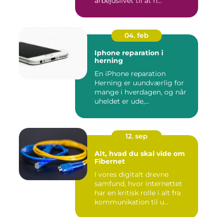
arbejdslivet til at h...
04. feb
Iphone reparation i
herning
En iPhone reparation
Herning er uundværlig for
mange i hverdagen, og når
uheldet er ude,...
12. sep
Alt, hvad du skal vide om
Fibernet
I vores digitalt drevne
samfund, hvor internettet
har en kritisk rolle i alt fra
kommunikation til u...