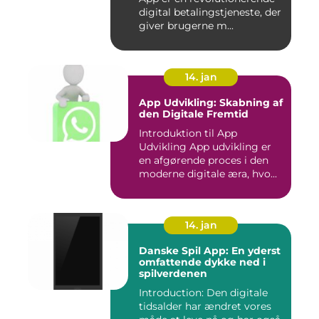
digital betalingstjeneste, der
giver brugerne m...
14. jan
App Udvikling: Skabning af
den Digitale Fremtid
Introduktion til App
Udvikling App udvikling er
en afgørende proces i den
moderne digitale æra, hvo...
14. jan
Danske Spil App: En yderst
omfattende dykke ned i
spilverdenen
Introduction: Den digitale
tidsalder har ændret vores