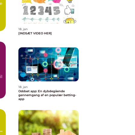
ne
..
18. jan
[INDSÆT VIDEO HER]
il
18. jan
Oddset app: En dybdegående
gennemgang af en populær betting-
app