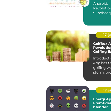
Android:
Revolutio
Sundhedsp
ved Hånd
Introdukti
Minsundhe
17. j
GolfBox A
Revolutio
Golfing E
Introducti
App has t
golfing w
storm, pr
golfers wi
friend...
17. j
Energi A
Fremtiden
hænder