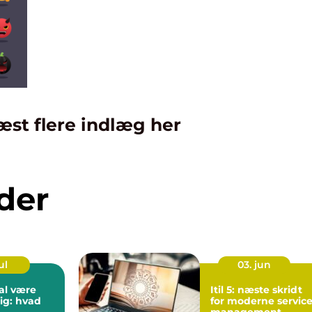
æst flere indlæg her
der
ul
03. jun
al være
Itil 5: næste skridt
ig: hvad
for moderne servic
management