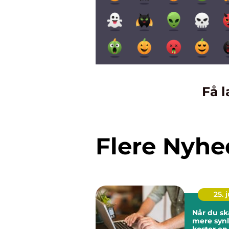
Få l
Flere Nyhe
25. j
Når du sk
mere synl
koster en