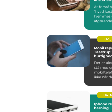
hjemmesi
At forstå
"hvad kost
hjemmesid
afgørende
virksom...
02. j
Mobil repa
Taastrup:
hurtighe
Det er ald
stå med e
mobiltelef
ikke når 
h...
04. 
Iphone re
herning