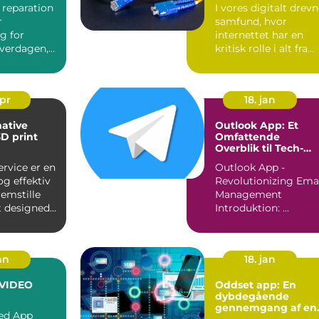
 reparation
I vores digitalt drev
r
samfund, hvor
g for
internettet har en
verdagen,
kritisk rolle i alt fra
ldet er
kommunikation til u.
apr
18. jan
ative
Outlook App: Et
3D print
Omfattende
Overblik til Tech-
entusiaster
ervice er en
Outlook App -
g effektiv
Revolutionizing Ema
emstille
Management
t designede
Introduktion: ...
...
an
18. jan
 VIDEO
Oddset app: En
dybdegående
gennemgang af en
ed App
populær betting-