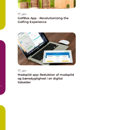
17. jan
GolfBox App - Revolutionizing the
Golfing Experience
n
17. jan
Madspild app: Reduktion af madspild
og bæredygtighed i en digital
tidsalder