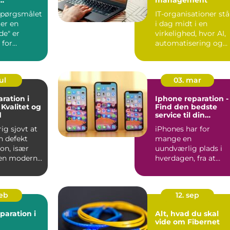
de?
 spørgsmålet
IT-organisationer stå
er en
i dag midt i en
e" er
virkelighed, hvor AI,
 for
automatisering og
digitale produkter
ud...
ul
03. mar
ration i
Iphone reparation -
 Kvalitet og
Find den bedste
d
service til din
værdifulde enhed
rig sjovt at
iPhones har for
n defekt
mange en
on, især
uundværlig plads i
den moderne
hverdagen, fra at
organisere
arbejdslivet til at h...
feb
12. sep
paration i
Alt, hvad du skal
vide om Fibernet