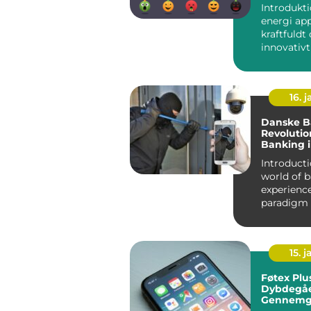
Introdukt
energi app
kraftfuldt
innovativt
der giver
mulighed f
16. j
Danske B
Revolutio
Banking 
Introduction
world of 
experienc
paradigm 
the advan
technol...
15. j
Føtex Plu
Dybdegå
Gennemga
Essential 