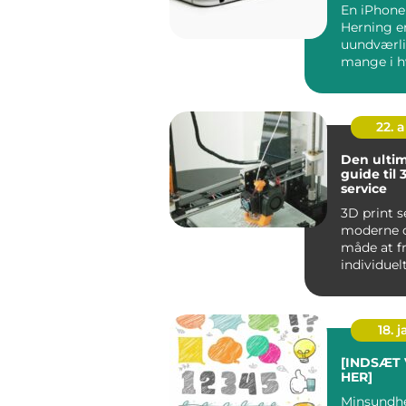
En iPhone
Herning e
uundværli
mange i h
og når uhe
ude,...
22. 
Den ultim
guide til 
service
3D print s
moderne o
måde at fr
individuel
genstande 
18. j
[INDSÆT
HER]
Minsundh