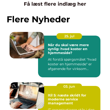
Få læst flere indlæg her
Flere Nyheder
25. jul
Når du skal være mere
synlig: hvad koster en
hjemmeside?
At forstå spørgsmålet "hvad
koster en hjemmeside" er
afgørende for virksom...
03. jun
Itil 5: næste skridt for
moderne service
management
IT-organisationer står i dag