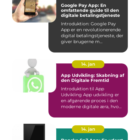
Google Pay App: En
omfattende guide til den
digitale betalingstjeneste
Introduktion: Google Pay
App er en revolutionerende
digital betalingstjeneste, der
giver brugerne m...
14. jan
App Udvikling: Skabning af
den Digitale Fremtid
Introduktion til App
Udvikling App udvikling er
en afgørende proces i den
moderne digitale æra, hvo...
14. jan