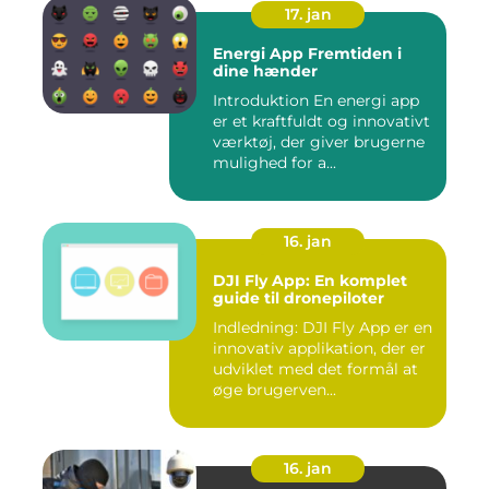
17. jan
Energi App Fremtiden i
dine hænder
Introduktion En energi app
er et kraftfuldt og innovativt
værktøj, der giver brugerne
mulighed for a...
16. jan
DJI Fly App: En komplet
guide til dronepiloter
Indledning: DJI Fly App er en
innovativ applikation, der er
udviklet med det formål at
øge brugerven...
16. jan