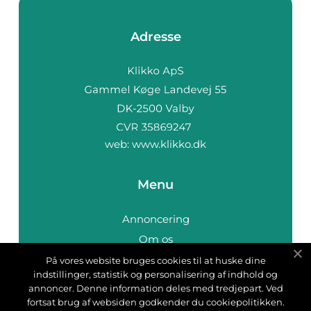
Adresse
web:
www.klikko.dk
Menu
Annoncering
Om os
Cookies
På vores website bruges cookies til at huske dine
indstillinger, statistik og personalisering af indhold og
Kontakt os
annoncer. Denne information deles med tredjepart. Ved
Sitemap
fortsat brug af websiden godkender du cookiepolitikken.