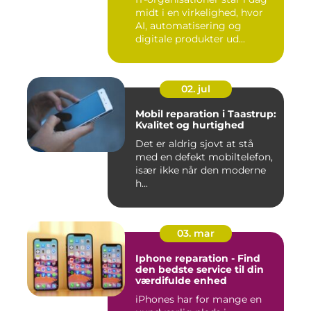
midt i en virkelighed, hvor
AI, automatisering og
digitale produkter ud...
02. jul
Mobil reparation i Taastrup:
Kvalitet og hurtighed
Det er aldrig sjovt at stå
med en defekt mobiltelefon,
især ikke når den moderne
h...
03. mar
Iphone reparation - Find
den bedste service til din
værdifulde enhed
iPhones har for mange en