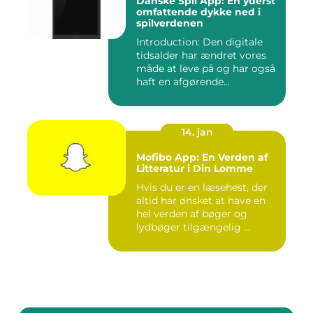
Danske Spil App: En yderst
omfattende dykke ned i
spilverdenen
Introduction: Den digitale
tidsalder har ændret vores
måde at leve på og har også
haft en afgørende...
14. jan
Mofibo App: En Verden af
Litteratur i Din Lomme
Hvis du er en læsehest, der
altid har ønsket at have en
hel verden af bøger og
lydbøger tilgængelig ...