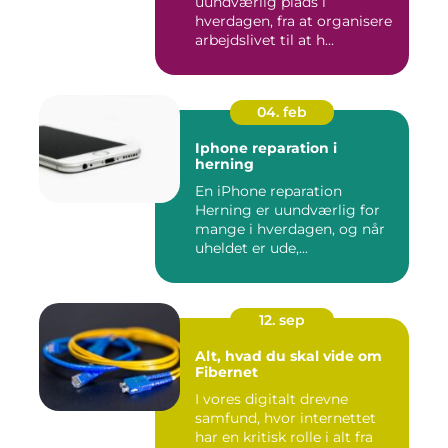
uundværlig plads i
hverdagen, fra at organisere
arbejdslivet til at h...
04. feb
Iphone reparation i
herning
En iPhone reparation
Herning er uundværlig for
mange i hverdagen, og når
uheldet er ude,...
12. sep
Alt, hvad du skal vide om
Fibernet
I vores digitalt drevne
samfund, hvor internettet
har en kritisk rolle i alt fra