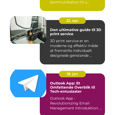
kommunikation til u...
22. apr
Den ultimative guide til 3D
print service
3D print service er en
moderne og effektiv måde
at fremstille individuelt
designede genstande ...
18. jan
Outlook App: Et
Omfattende Overblik til
Tech-entusiaster
Outlook App -
Revolutionizing Email
Management Introduktion: ...