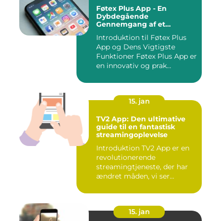
Føtex Plus App - En
Dybdegående
Gennemgang af et
Essential Tilbehør til Din
Introduktion til Føtex Plus
Indkøbsoplevelse
App og Dens Vigtigste
Funktioner Føtex Plus App er
en innovativ og prak...
15. jan
TV2 App: Den ultimative
guide til en fantastisk
streamingoplevelse
Introduktion TV2 App er en
revolutionerende
streamingtjeneste, der har
ændret måden, vi ser
fjernsyn...
15. jan