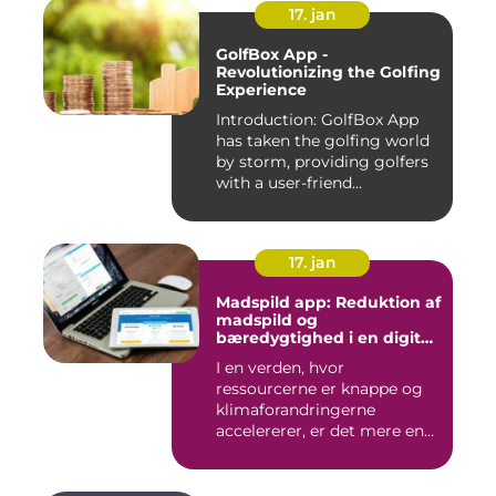
17. jan
GolfBox App -
Revolutionizing the Golfing
Experience
Introduction: GolfBox App
has taken the golfing world
by storm, providing golfers
with a user-friend...
17. jan
Madspild app: Reduktion af
madspild og
bæredygtighed i en digital
tidsalder
I en verden, hvor
ressourcerne er knappe og
klimaforandringerne
accelererer, er det mere end
nogensi...