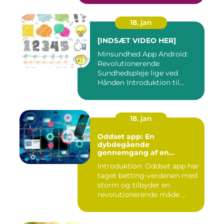
18. jan
[INDSÆT VIDEO HER]
Minsundhed App Android:
Revolutionerende
Sundhedspleje lige ved
Hånden Introduktion til
Minsundhed...
18. jan
Oddset app: En
dybdegående
gennemgang af en
populær betting-app
Introduktion: Oddset app har
taget betting-verdenen med
storm og tilbyder en
revolutionerende måde ...