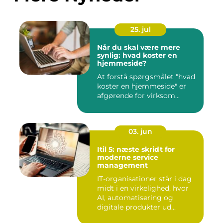
25. jul
Når du skal være mere
synlig: hvad koster en
hjemmeside?
At forstå spørgsmålet "hvad
koster en hjemmeside" er
afgørende for virksom...
03. jun
Itil 5: næste skridt for
moderne service
management
IT-organisationer står i dag
midt i en virkelighed, hvor
AI, automatisering og
digitale produkter ud...