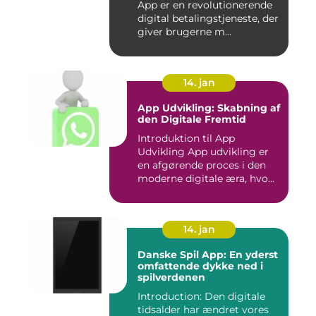
App er en revolutionerende
digital betalingstjeneste, der
giver brugerne m...
14. jan
App Udvikling: Skabning af
den Digitale Fremtid
Introduktion til App
Udvikling App udvikling er
en afgørende proces i den
moderne digitale æra, hvo...
14. jan
Danske Spil App: En yderst
omfattende dykke ned i
spilverdenen
Introduction: Den digitale
tidsalder har ændret vores