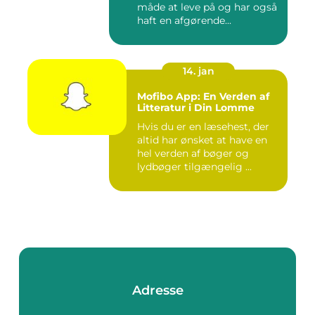
måde at leve på og har også
haft en afgørende...
14. jan
Mofibo App: En Verden af
Litteratur i Din Lomme
Hvis du er en læsehest, der
altid har ønsket at have en
hel verden af bøger og
lydbøger tilgængelig ...
Adresse