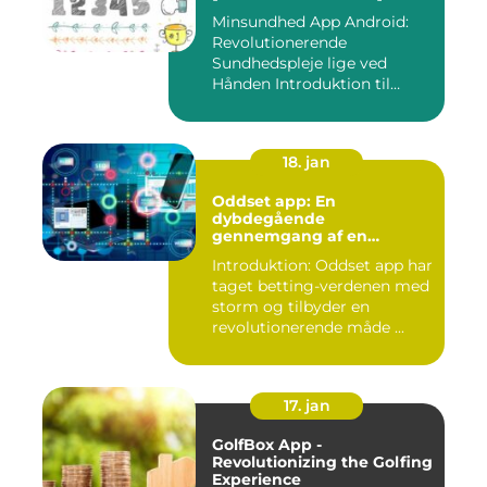
Minsundhed App Android:
Revolutionerende
Sundhedspleje lige ved
Hånden Introduktion til
Minsundhed...
18. jan
Oddset app: En
dybdegående
gennemgang af en
populær betting-app
Introduktion: Oddset app har
taget betting-verdenen med
storm og tilbyder en
revolutionerende måde ...
17. jan
GolfBox App -
Revolutionizing the Golfing
Experience