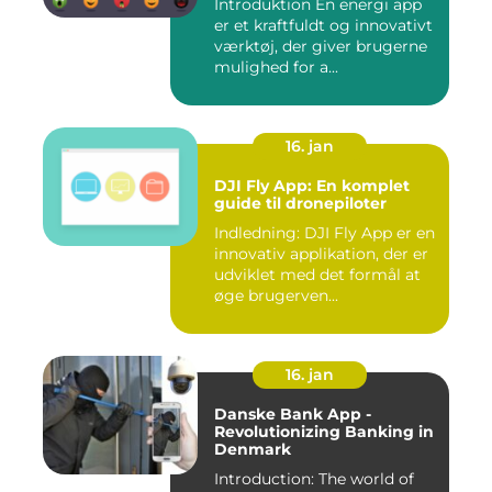
Introduktion En energi app
er et kraftfuldt og innovativt
værktøj, der giver brugerne
mulighed for a...
16. jan
DJI Fly App: En komplet
guide til dronepiloter
Indledning: DJI Fly App er en
innovativ applikation, der er
udviklet med det formål at
øge brugerven...
16. jan
Danske Bank App -
Revolutionizing Banking in
Denmark
Introduction: The world of