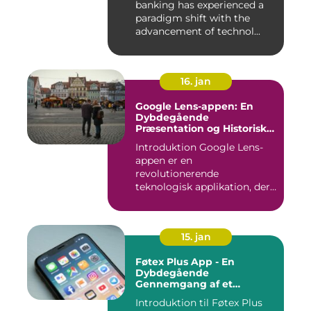
banking has experienced a
paradigm shift with the
advancement of technol...
16. jan
Google Lens-appen: En
Dybdegående
Præsentation og Historisk
Gennemgang
Introduktion Google Lens-
appen er en
revolutionerende
teknologisk applikation, der
giver brugerne m...
15. jan
Føtex Plus App - En
Dybdegående
Gennemgang af et
Essential Tilbehør til Din
Introduktion til Føtex Plus
Indkøbsoplevelse