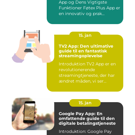
App og Dens Vigtigste
Funktioner Føtex Plus App er
en innovativ og prak...
15. jan
TV2 App: Den ultimative
guide til en fantastisk
streamingoplevelse
Introduktion TV2 App er en
revolutionerende
streamingtjeneste, der har
ændret måden, vi ser
fjernsyn...
15. jan
Google Pay App: En
omfattende guide til den
digitale betalingstjeneste
Introduktion: Google Pay