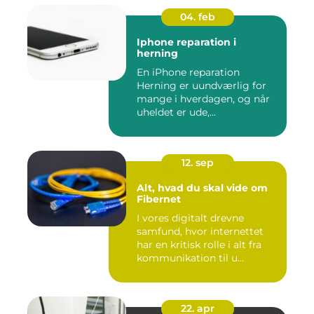
04. feb
Iphone reparation i
herning
En iPhone reparation
Herning er uundværlig for
mange i hverdagen, og når
uheldet er ude,...
12. sep
Alt, hvad du skal vide om
Fibernet
I vores digitalt drevne
samfund, hvor internettet
har en kritisk rolle i alt fra
kommunikation til u...
22. apr