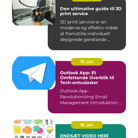
Den ultimative guide til 3D
print service
3D print service er en
moderne og effektiv måde
at fremstille individuelt
designede genstande ...
18. jan
Outlook App: Et
Omfattende Overblik til
Tech-entusiaster
Outlook App -
Revolutionizing Email
Management Introduktion: ...
18. jan
[INDSÆT VIDEO HER]