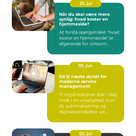
25. jul
Når du skal være mere
synlig: hvad koster en
hjemmeside?
At forstå spørgsmålet "hvad
koster en hjemmeside" er
afgørende for virksom...
03. jun
Itil 5: næste skridt for
moderne service
management
IT-organisationer står i dag
midt i en virkelighed, hvor
AI, automatisering og
digitale produkter ud...
02. jul