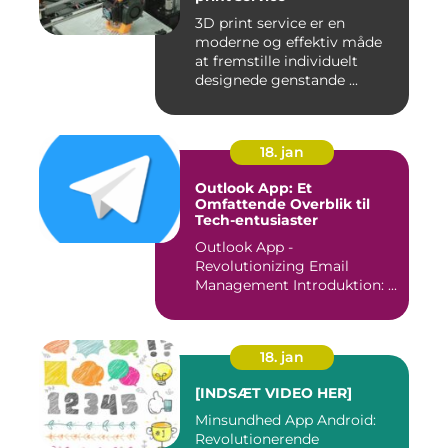
3D print service er en
moderne og effektiv måde
at fremstille individuelt
designede genstande ...
18. jan
Outlook App: Et
Omfattende Overblik til
Tech-entusiaster
Outlook App -
Revolutionizing Email
Management Introduktion: ...
18. jan
[INDSÆT VIDEO HER]
Minsundhed App Android:
Revolutionerende