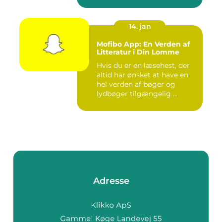
14. jan
Mofibo App: En Verden af
Litteratur i Din Lomme
Hvis du er en læsehest, der
altid har ønsket at have en
hel verden af bøger og
lydbøger tilgængelig ...
Adresse