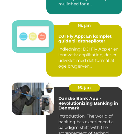
mulighed for a...
16. jan
DJI Fly App: En komplet
guide til dronepiloter
Indledning: DJI Fly App er en
innovativ applikation, der er
udviklet med det formål at
øge brugerven...
16. jan
Danske Bank App -
Revolutionizing Banking in
Denmark
Introduction: The world of
banking has experienced a
paradigm shift with the
advancement of technol...