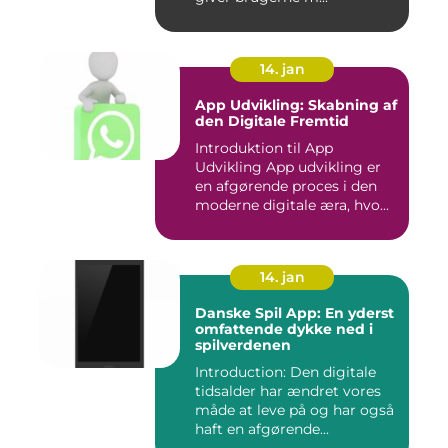
14. jan
App Udvikling: Skabning af
den Digitale Fremtid
Introduktion til App
Udvikling App udvikling er
en afgørende proces i den
moderne digitale æra, hvo...
14. jan
Danske Spil App: En yderst
omfattende dykke ned i
spilverdenen
Introduction: Den digitale
tidsalder har ændret vores
måde at leve på og har også
haft en afgørende...