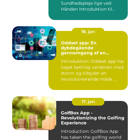
Sundhedspleje lige ved
Hånden Introduktion til
Minsundhed...
18. jan
Oddset app: En
dybdegående
gennemgang af en
populær betting-app
Introduktion: Oddset app har
taget betting-verdenen med
storm og tilbyder en
revolutionerende måde ...
17. jan
GolfBox App -
Revolutionizing the Golfing
Experience
Introduction: GolfBox App
has taken the golfing world