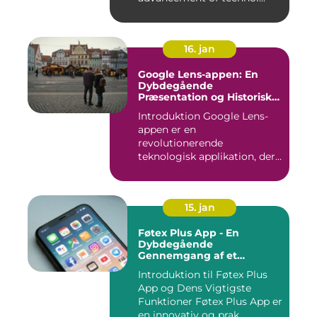
16. jan
Google Lens-appen: En
Dybdegående
Præsentation og Historisk
Gennemgang
Introduktion Google Lens-
appen er en
revolutionerende
teknologisk applikation, der
giver brugerne m...
15. jan
Føtex Plus App - En
Dybdegående
Gennemgang af et
Essential Tilbehør til Din
Introduktion til Føtex Plus
Indkøbsoplevelse
App og Dens Vigtigste
Funktioner Føtex Plus App er
en innovativ og prak...