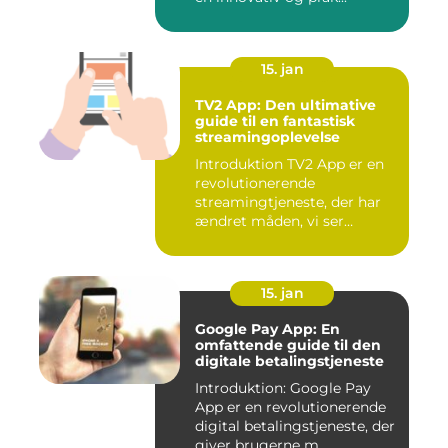
15. jan
TV2 App: Den ultimative
guide til en fantastisk
streamingoplevelse
Introduktion TV2 App er en
revolutionerende
streamingtjeneste, der har
ændret måden, vi ser
fjernsyn...
15. jan
Google Pay App: En
omfattende guide til den
digitale betalingstjeneste
Introduktion: Google Pay
App er en revolutionerende
digital betalingstjeneste, der
giver brugerne m...