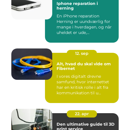
Iphone reparation i
herning
En iPhone reparation
Herning er uundværlig for
mange i hverdagen, og når
uheldet er ude,...
12. sep
Alt, hvad du skal vide om
Fibernet
I vores digitalt drevne
samfund, hvor internettet
har en kritisk rolle i alt fra
kommunikation til u...
22. apr
Den ultimative guide til 3D
print service