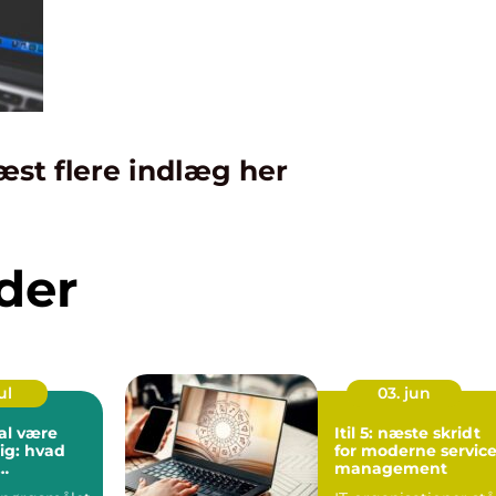
æst flere indlæg her
der
ul
03. jun
al være
Itil 5: næste skridt
ig: hvad
for moderne servic
management
de?