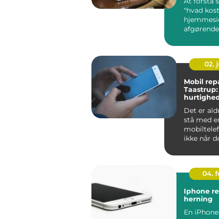
At forstå
"hvad kost
hjemmesid
afgørende
virksom...
02. j
Mobil repa
Taastrup:
hurtighe
Det er ald
stå med e
mobiltelef
ikke når 
h...
04. 
Iphone re
herning
En iPhone