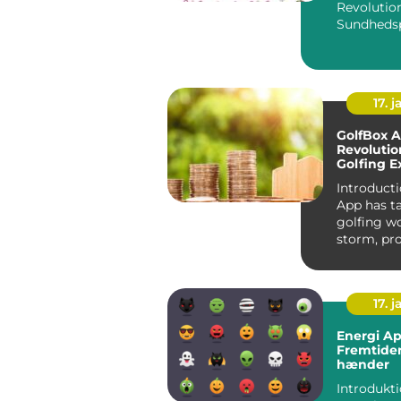
Revolutio
Sundhedsp
ved Hånd
Introdukti
Minsundhe
17. j
GolfBox A
Revolutio
Golfing E
Introducti
App has t
golfing w
storm, pr
golfers wi
friend...
17. j
Energi A
Fremtiden
hænder
Introdukt