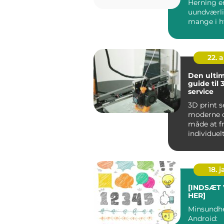
Herning e
uundværli
mange i h
og når uhe
ude,...
22. 
Den ultim
guide til 
service
3D print s
moderne o
måde at fr
individuel
genstande 
18. j
[INDSÆT
HER]
Minsundh
Android: