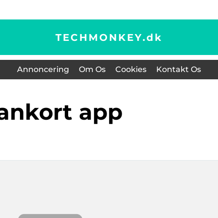
TECHMONKEY.
dk
Annoncering
Om Os
Cookies
Kontakt Os
dankort app