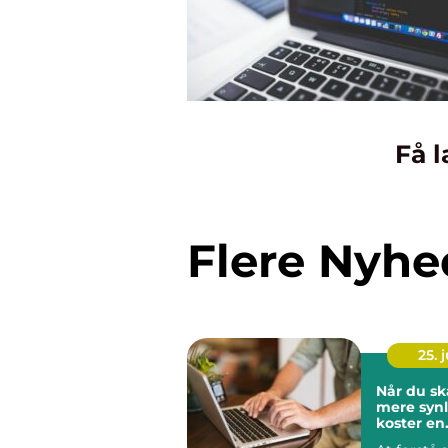
Få l
Flere Nyhe
25. j
Når du sk
mere synl
koster en
hjemmesi