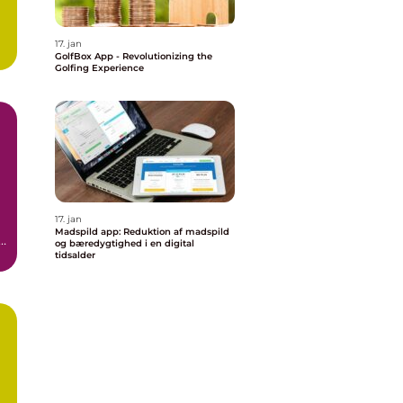
17. jan
GolfBox App - Revolutionizing the
Golfing Experience
n
17. jan
Madspild app: Reduktion af madspild
og bæredygtighed i en digital
tidsalder