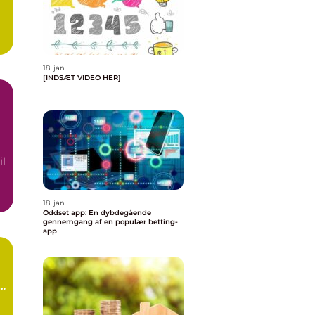
..
18. jan
[INDSÆT VIDEO HER]
il
18. jan
Oddset app: En dybdegående
gennemgang af en populær betting-
app