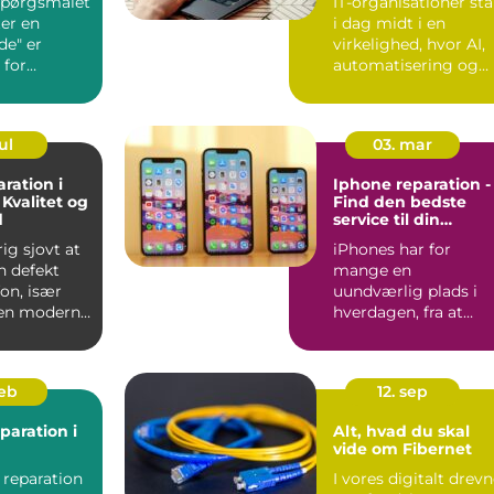
 spørgsmålet
IT-organisationer stå
er en
i dag midt i en
e" er
virkelighed, hvor AI,
 for
automatisering og
digitale produkter
ud...
ul
03. mar
ration i
Iphone reparation -
 Kvalitet og
Find den bedste
d
service til din
værdifulde enhed
rig sjovt at
iPhones har for
n defekt
mange en
on, især
uundværlig plads i
den moderne
hverdagen, fra at
organisere
arbejdslivet til at h...
feb
12. sep
paration i
Alt, hvad du skal
vide om Fibernet
 reparation
I vores digitalt drev