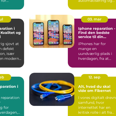
 for
automatisering og
digitale produkter
ud...
ul
03. mar
ration i
Iphone reparation -
 Kvalitet og
Find den bedste
d
service til din
værdifulde enhed
rig sjovt at
iPhones har for
n defekt
mange en
on, især
uundværlig plads i
den moderne
hverdagen, fra at
organisere
arbejdslivet til at h...
feb
12. sep
paration i
Alt, hvad du skal
vide om Fibernet
 reparation
I vores digitalt drev
r
samfund, hvor
g for
internettet har en
verdagen,
kritisk rolle i alt fra