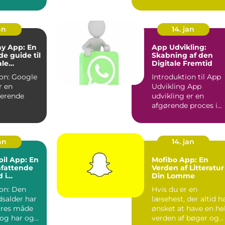
og prak...
der har ændret
måden, vi ser
fjernsyn...
an
14. jan
ay App: En
App Udvikling:
e guide til
Skabning af den
ale
Digitale Fremtid
tjeneste
oogle
Introduktion til App
r en
Udvikling App
nerende
udvikling er en
afgørende proces i
jeneste, der
den moderne digital
erne m...
æra, hvo...
jan
14. jan
il App: En
Mofibo App: En
mfattende
Verden af Litteratur 
 i
Din Lomme
nen
: Den
Hvis du er en
idsalder har
læsehest, der altid h
ores måde
ønsket at have en he
 og har også
verden af bøger og