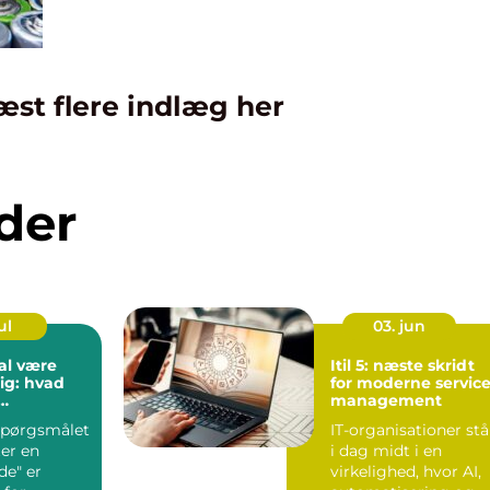
æst flere indlæg her
der
ul
03. jun
al være
Itil 5: næste skridt
ig: hvad
for moderne servic
management
de?
 spørgsmålet
IT-organisationer stå
er en
i dag midt i en
e" er
virkelighed, hvor AI,