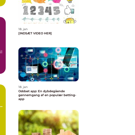
..
18. jan
[INDSÆT VIDEO HER]
il
18. jan
Oddset app: En dybdegående
gennemgang af en populær betting-
app