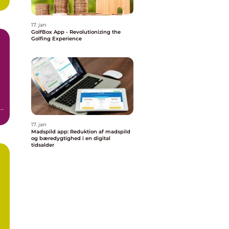
17. jan
GolfBox App - Revolutionizing the
Golfing Experience
n
17. jan
Madspild app: Reduktion af madspild
og bæredygtighed i en digital
tidsalder