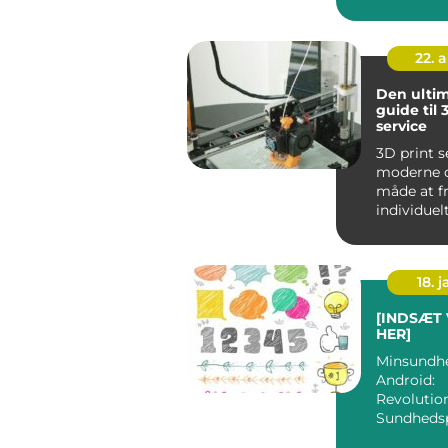
og når uhe
ude,...
22. 
Den ultim
guide til 
service
3D print s
moderne o
måde at fr
individuel
genstande 
18. j
[INDSÆT
HER]
Minsundh
Android:
Revolutio
Sundhedsp
ved Hånd