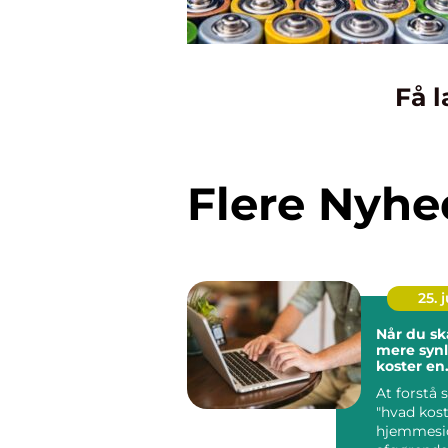
Få l
Flere Nyhe
25. j
Når du sk
mere synl
koster en
hjemmesi
At forstå
"hvad kost
hjemmesid