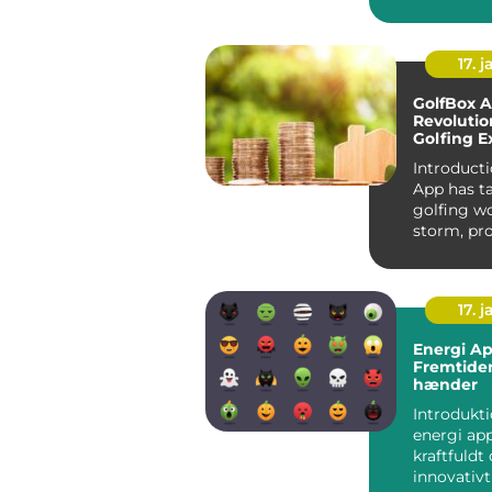
Introdukti
Minsundhe
17. j
GolfBox A
Revolutio
Golfing E
Introducti
App has t
golfing w
storm, pr
golfers wi
friend...
17. j
Energi A
Fremtiden
hænder
Introdukt
energi app
kraftfuldt
innovativt