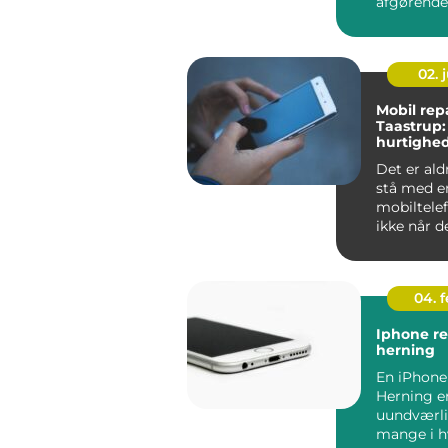
afgørende
virksom...
02. j
Mobil repa
Taastrup:
hurtighe
Det er ald
stå med e
mobiltelef
ikke når 
h...
04. 
Iphone re
herning
En iPhone
Herning e
uundværli
mange i h