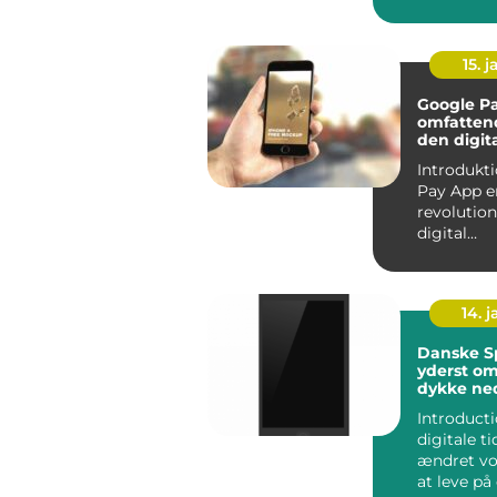
innovativ 
15. j
Google P
omfattend
den digit
betalings
Introduktion: G
Pay App e
revolutio
digital
betalingst
giver brug
14. 
Danske Sp
yderst o
dykke ned
spilverde
Introduction
digitale t
ændret v
at leve på