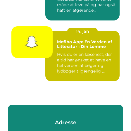
måde at leve på og har også
haft en afgørende...
14. jan
Mofibo App: En Verden af
Litteratur i Din Lomme
Hvis du er en læsehest, der
altid har ønsket at have en
hel verden af bøger og
lydbøger tilgængelig ...
Adresse