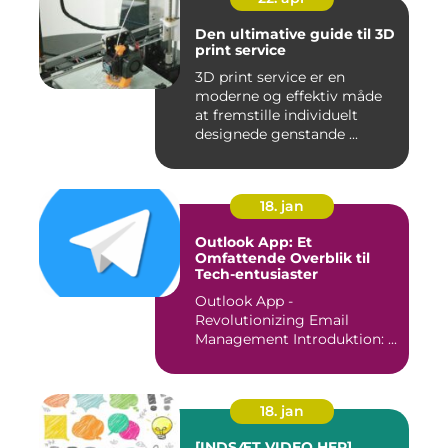
Den ultimative guide til 3D
print service
3D print service er en
moderne og effektiv måde
at fremstille individuelt
designede genstande ...
18. jan
Outlook App: Et
Omfattende Overblik til
Tech-entusiaster
Outlook App -
Revolutionizing Email
Management Introduktion: ...
18. jan
[INDSÆT VIDEO HER]