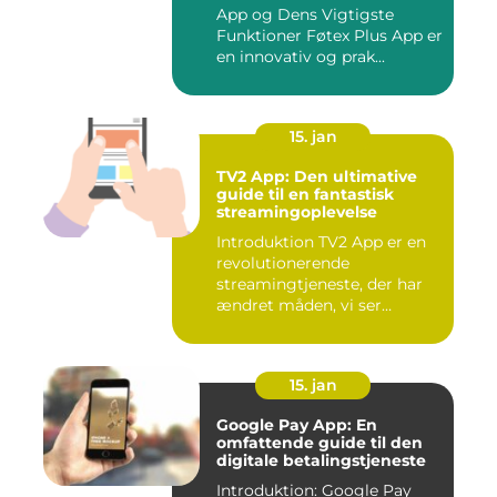
App og Dens Vigtigste
Funktioner Føtex Plus App er
en innovativ og prak...
15. jan
TV2 App: Den ultimative
guide til en fantastisk
streamingoplevelse
Introduktion TV2 App er en
revolutionerende
streamingtjeneste, der har
ændret måden, vi ser
fjernsyn...
15. jan
Google Pay App: En
omfattende guide til den
digitale betalingstjeneste
Introduktion: Google Pay