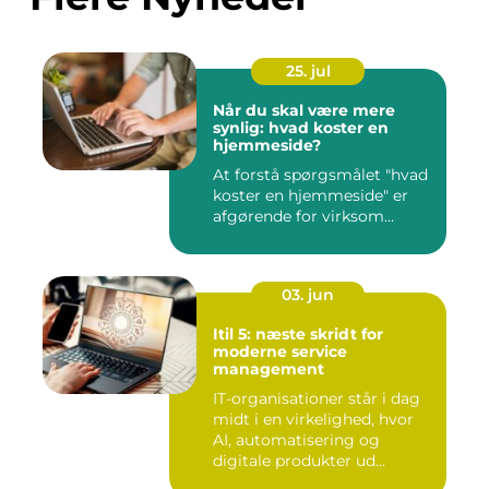
25. jul
Når du skal være mere
synlig: hvad koster en
hjemmeside?
At forstå spørgsmålet "hvad
koster en hjemmeside" er
afgørende for virksom...
03. jun
Itil 5: næste skridt for
moderne service
management
IT-organisationer står i dag
midt i en virkelighed, hvor
AI, automatisering og
digitale produkter ud...