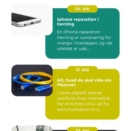
04. feb
Iphone reparation i
herning
En iPhone reparation
Herning er uundværlig for
mange i hverdagen, og når
uheldet er ude,...
12. sep
Alt, hvad du skal vide om
Fibernet
I vores digitalt drevne
samfund, hvor internettet
har en kritisk rolle i alt fra
kommunikation til u...
22. apr