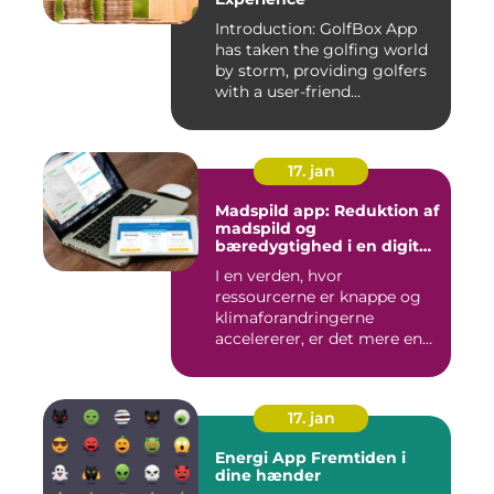
Introduction: GolfBox App
has taken the golfing world
by storm, providing golfers
with a user-friend...
17. jan
Madspild app: Reduktion af
madspild og
bæredygtighed i en digital
tidsalder
I en verden, hvor
ressourcerne er knappe og
klimaforandringerne
accelererer, er det mere end
nogensi...
17. jan
Energi App Fremtiden i
dine hænder