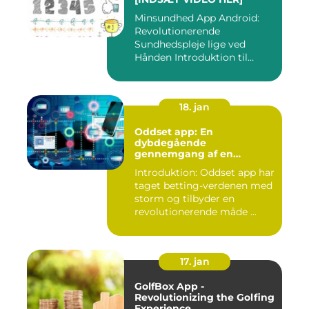
Minsundhed App Android:
Revolutionerende
Sundhedspleje lige ved
Hånden Introduktion til
Minsundhed...
18. jan
Oddset app: En
dybdegående
gennemgang af en
populær betting-app
Introduktion: Oddset app har
taget betting-verdenen med
storm og tilbyder en
revolutionerende måde ...
17. jan
GolfBox App -
Revolutionizing the Golfing
Experience