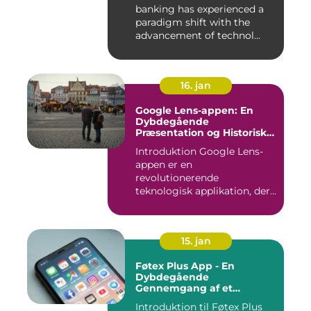
banking has experienced a
paradigm shift with the
advancement of technol...
16. jan
Google Lens-appen: En
Dybdegående
Præsentation og Historisk
Gennemgang
Introduktion Google Lens-
appen er en
revolutionerende
teknologisk applikation, der
giver brugerne m...
15. jan
Føtex Plus App - En
Dybdegående
Gennemgang af et
Essential Tilbehør til Din
Introduktion til Føtex Plus
Indkøbsoplevelse