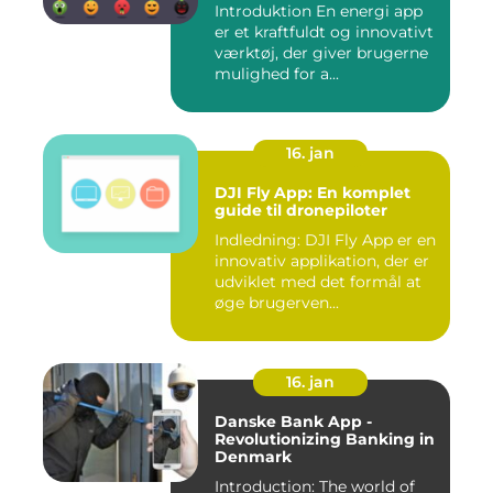
Introduktion En energi app
er et kraftfuldt og innovativt
værktøj, der giver brugerne
mulighed for a...
16. jan
DJI Fly App: En komplet
guide til dronepiloter
Indledning: DJI Fly App er en
innovativ applikation, der er
udviklet med det formål at
øge brugerven...
16. jan
Danske Bank App -
Revolutionizing Banking in
Denmark
Introduction: The world of