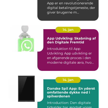
App er en revolutionerende
digital betalingstjeneste, der
giver brugerne m...
14. jan
App Udvikling: Skabning af
den Digitale Fremtid
Introduktion til App
Udvikling App udvikling er
en afgørende proces i den
moderne digitale æra, hvo...
14. jan
Danske Spil App: En yderst
omfattende dykke ned i
spilverdenen
Introduction: Den digitale
tidsalder har ændret vores