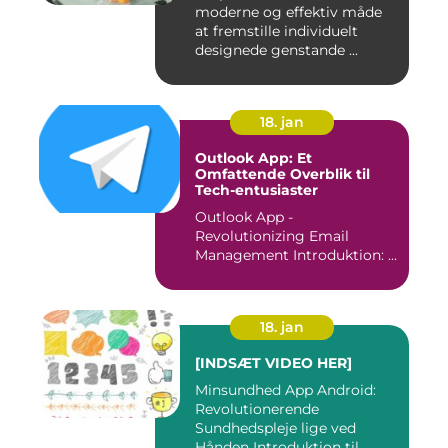
moderne og effektiv måde
at fremstille individuelt
designede genstande ...
18. jan
Outlook App: Et
Omfattende Overblik til
Tech-entusiaster
Outlook App -
Revolutionizing Email
Management Introduktion: ...
18. jan
[INDSÆT VIDEO HER]
Minsundhed App Android:
Revolutionerende
Sundhedspleje lige ved
Hånden Introduktion til