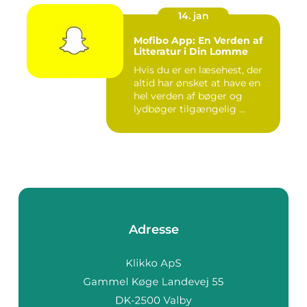
14. jan
Mofibo App: En Verden af
Litteratur i Din Lomme
Hvis du er en læsehest, der
altid har ønsket at have en
hel verden af bøger og
lydbøger tilgængelig ...
Adresse