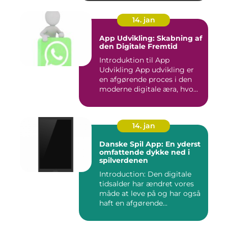
14. jan
App Udvikling: Skabning af
den Digitale Fremtid
Introduktion til App
Udvikling App udvikling er
en afgørende proces i den
moderne digitale æra, hvo...
14. jan
Danske Spil App: En yderst
omfattende dykke ned i
spilverdenen
Introduction: Den digitale
tidsalder har ændret vores
måde at leve på og har også
haft en afgørende...