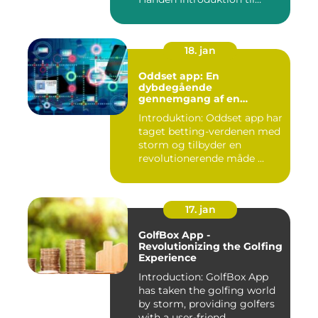
Minsundhed...
18. jan
Oddset app: En
dybdegående
gennemgang af en
populær betting-app
Introduktion: Oddset app har
taget betting-verdenen med
storm og tilbyder en
revolutionerende måde ...
17. jan
GolfBox App -
Revolutionizing the Golfing
Experience
Introduction: GolfBox App
has taken the golfing world
by storm, providing golfers
with a user-friend...