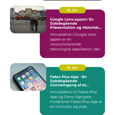
16. jan
Google Lens-appen: En
Dybdegående
Præsentation og Historisk
Gennemgang
Introduktion Google Lens-
appen er en
revolutionerende
teknologisk applikation, der
giver brugerne m...
15. jan
Føtex Plus App - En
Dybdegående
Gennemgang af et
Essential Tilbehør til Din
Introduktion til Føtex Plus
Indkøbsoplevelse
App og Dens Vigtigste
Funktioner Føtex Plus App er
en innovativ og prak...