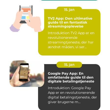
15. jan
TV2 App: Den ultimative
guide til en fantastisk
streamingoplevelse
Introduktion TV2 App er en
revolutionerende
streamingtjeneste, der har
ændret måden, vi ser
fjernsyn...
15. jan
Google Pay App: En
omfattende guide til den
digitale betalingstjeneste
Introduktion: Google Pay
App er en revolutionerende
digital betalingstjeneste, der
giver brugerne m...