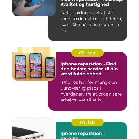
Kvalitet og hurtighed
Det er aldrig sjovt at stå
med en defekt mobiltelefon,
især ikke når den moderne
h...
03. mar
Iphone reparation - Find
den bedste service til din
værdifulde enhed
iPhones har for mange en
uundværlig plads i
hverdagen, fra at organisere
arbejdslivet til at h...
04. feb
Iphone reparation i
herning