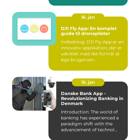
16. jan
DJI Fly App: En komplet
guide til dronepiloter
Indledning: DJI Fly App er en
innovativ applikation, der er
udviklet med det formål at
øge brugerven...
16. jan
Danske Bank App -
Revolutionizing Banking in
Denmark
Introduction: The world of
banking has experienced a
paradigm shift with the
advancement of technol...