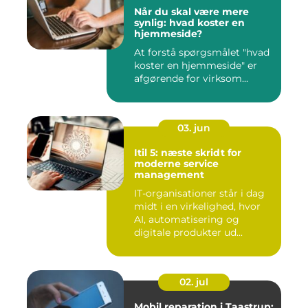
Når du skal være mere
synlig: hvad koster en
hjemmeside?
At forstå spørgsmålet "hvad
koster en hjemmeside" er
afgørende for virksom...
03. jun
Itil 5: næste skridt for
moderne service
management
IT-organisationer står i dag
midt i en virkelighed, hvor
AI, automatisering og
digitale produkter ud...
02. jul
Mobil reparation i Taastrup: