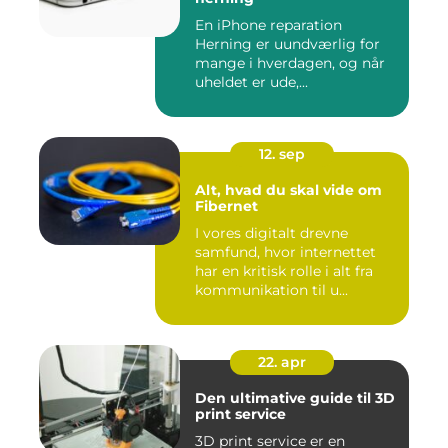
En iPhone reparation
Herning er uundværlig for
mange i hverdagen, og når
uheldet er ude,...
12. sep
Alt, hvad du skal vide om
Fibernet
I vores digitalt drevne
samfund, hvor internettet
har en kritisk rolle i alt fra
kommunikation til u...
22. apr
Den ultimative guide til 3D
print service
3D print service er en