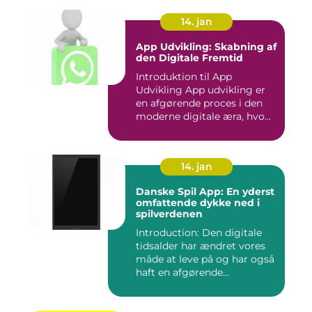
14. jan
App Udvikling: Skabning af
den Digitale Fremtid
Introduktion til App
Udvikling App udvikling er
en afgørende proces i den
moderne digitale æra, hvo...
14. jan
Danske Spil App: En yderst
omfattende dykke ned i
spilverdenen
Introduction: Den digitale
tidsalder har ændret vores
måde at leve på og har også
haft en afgørende...