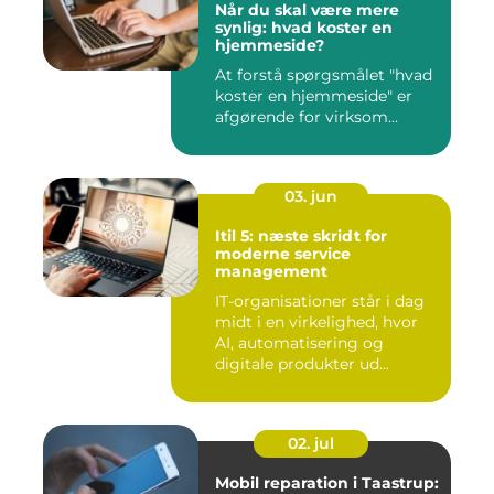
Når du skal være mere
synlig: hvad koster en
hjemmeside?
At forstå spørgsmålet "hvad
koster en hjemmeside" er
afgørende for virksom...
03. jun
Itil 5: næste skridt for
moderne service
management
IT-organisationer står i dag
midt i en virkelighed, hvor
AI, automatisering og
digitale produkter ud...
02. jul
Mobil reparation i Taastrup: