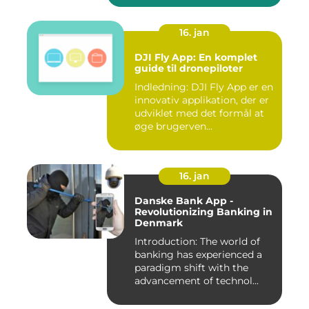
16. jan
DJI Fly App: En komplet
guide til dronepiloter
Indledning: DJI Fly App er en
innovativ applikation, der er
udviklet med det formål at
øge brugerven...
16. jan
Danske Bank App -
Revolutionizing Banking in
Denmark
Introduction: The world of
banking has experienced a
paradigm shift with the
advancement of technol...