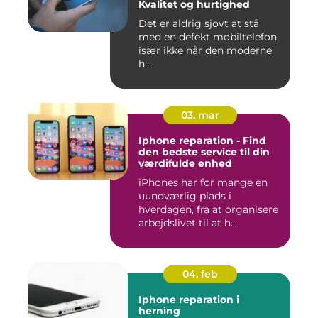
Kvalitet og hurtighed
Det er aldrig sjovt at stå
med en defekt mobiltelefon,
især ikke når den moderne
h...
03. mar
Iphone reparation - Find
den bedste service til din
værdifulde enhed
iPhones har for mange en
uundværlig plads i
hverdagen, fra at organisere
arbejdslivet til at h...
04. feb
Iphone reparation i
herning