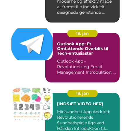
moderne og effektiv måde
at fremstille individuelt
designede genstande ...
18. jan
Outlook App: Et
Omfattende Overblik til
Tech-entusiaster
Outlook App -
Revolutionizing Email
Management Introduktion: ...
18. jan
[INDSÆT VIDEO HER]
Minsundhed App Android:
Revolutionerende
Sundhedspleje lige ved
Hånden Introduktion til