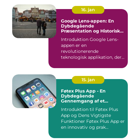
16. jan
Google Lens-appen: En
Dybdegående
Præsentation og Historisk
Gennemgang
Introduktion Google Lens-
appen er en
revolutionerende
teknologisk applikation, der
giver brugerne m...
15. jan
Føtex Plus App - En
Dybdegående
Gennemgang af et
Essential Tilbehør til Din
Introduktion til Føtex Plus
Indkøbsoplevelse
App og Dens Vigtigste
Funktioner Føtex Plus App er
en innovativ og prak...