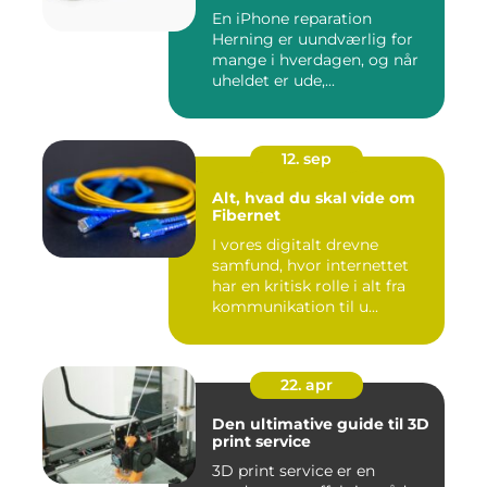
En iPhone reparation
Herning er uundværlig for
mange i hverdagen, og når
uheldet er ude,...
12. sep
Alt, hvad du skal vide om
Fibernet
I vores digitalt drevne
samfund, hvor internettet
har en kritisk rolle i alt fra
kommunikation til u...
22. apr
Den ultimative guide til 3D
print service
3D print service er en