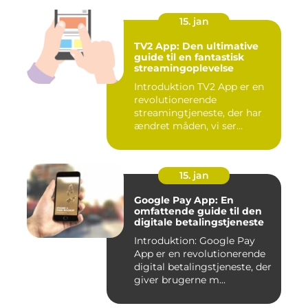
15. jan
TV2 App: Den ultimative
guide til en fantastisk
streamingoplevelse
Introduktion TV2 App er en
revolutionerende
streamingtjeneste, der har
ændret måden, vi ser
fjernsyn...
15. jan
Google Pay App: En
omfattende guide til den
digitale betalingstjeneste
Introduktion: Google Pay
App er en revolutionerende
digital betalingstjeneste, der
giver brugerne m...