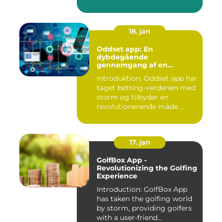
Minsundhed...
18. jan
Oddset app: En
dybdegående
gennemgang af en
populær betting-app
Introduktion: Oddset app har
taget betting-verdenen med
storm og tilbyder en
revolutionerende måde ...
17. jan
GolfBox App -
Revolutionizing the Golfing
Experience
Introduction: GolfBox App
has taken the golfing world
by storm, providing golfers
with a user-friend...