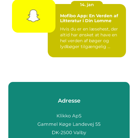
14. jan
Mofibo App: En Verden af
Litteratur i Din Lomme
Hvis du er en læsehest, der
altid har ønsket at have en
hel verden af bøger og
lydbøger tilgængelig ...
Adresse