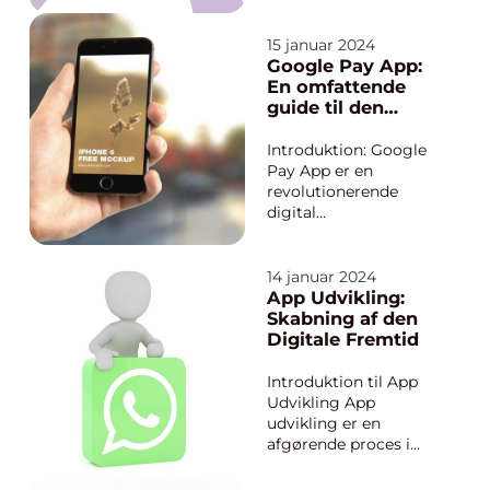
en tech-entusiast, en
ægte TV2-fan eller
15 januar 2024
blot nysgerrig efter at
Google Pay App:
lære mere om
En omfattende
moderne
guide til den
streamingteknologi,
digitale
er denne artikel det
betalingstjeneste
Introduktion: Google
pe...
Pay App er en
revolutionerende
digital
betalingstjeneste, der
giver brugerne
mulighed for at
14 januar 2024
foretage betalinger
App Udvikling:
sikkert og hurtigt ved
Skabning af den
hjælp af deres
Digitale Fremtid
smartphones. Denne
artikel vil udforske
Introduktion til App
funktionerne i Google
Udvikling App
Pay App og vigti...
udvikling er en
afgørende proces i
den moderne digitale
æra, hvor