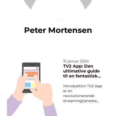
Peter Mortensen
15 januar 2024
TV2 App: Den
ultimative guide
til en fantastisk
streamingoplevel
se
Introduktion TV2 App
er en
revolutionerende
streamingtjeneste,
der har ændret
måden, vi ser fjernsyn
på. Uanset om du er