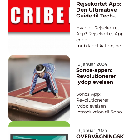
for dig. Denne
Rejsekortet App:
revolutionerende app
Den Ultimative
har gjort det nemt for
Guide til Tech-
litteraturelskere at
entusiaster
udforske og nyde et
Hvad er Rejsekortet
bredt udv...
App? Rejsekortet App
er en
mobilapplikation, der
er udviklet til at gøre
brugen af rejsekortet
endnu mere bekvemt
13 januar 2024
for den moderne
Sonos-appen:
rejsende. Rejsekortet
Revolutionerer
er et elektronisk
lydoplevelsen
betalingskort, der
bruges til offentlig
Sonos App:
transport i Danmark,...
Revolutionerer
lydoplevelsen
Introduktion til Sonos
App Sonos App er en
avanceret og
brugervenlig
13 januar 2024
lydplatform, der gør
OVERVÅGNINGSK