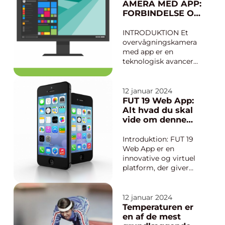
det muligt for
AMERA MED APP:
brugerne at styre og
FORBINDELSE OG
tilpasse deres
SIKKERHED FOR
lydoplevelse på en
TECH-
INTRODUKTION Et
enestående måde.
ENTUSIASTER
overvågningskamera
Uanset om det er at
med app er en
streame musik...
teknologisk avanceret
enhed, der giver
brugerne mulighed
for at have forbindelse
12 januar 2024
til deres hjem eller
FUT 19 Web App:
kontor overalt og når
Alt hvad du skal
som helst via en
vide om denne
smartphone eller en
revolutionerende
tablet. Med et
fodboldoplevelse
Introduktion: FUT 19
overvågningskamera
Web App er en
med ap...
innovative og virtuel
platform, der giver
fodboldentusiaster
mulighed for at
fordybe sig i en unik
12 januar 2024
oplevelse af FIFA
Temperaturen er
Ultimate Team-spillet.
en af de mest