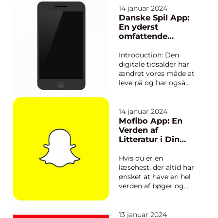
mobiltelefoner og
14 januar 2024
tablets har vundet
Danske Spil App:
indpas i næsten alle
En yderst
aspekter af vores
omfattende
daglige liv. Det er en
dykke ned i
disciplin, der sigter
spilverdenen
Introduction: Den
mod at skabe
digitale tidsalder har
innovative og b...
ændret vores måde at
leve på og har også
haft en afgørende
indflydelse på
spilverdenen. Fra at
14 januar 2024
skulle besøge fysiske
Mofibo App: En
butikker for at købe
Verden af
spil, tilbyder
Litteratur i Din
internettet nu en bred
Lomme
vifte af
Hvis du er en
spilmuligheder, der
læsehest, der altid har
kan ...
ønsket at have en hel
verden af bøger og
lydbøger tilgængelig
i din lomme, så er
Mofibo App lige noget
13 januar 2024