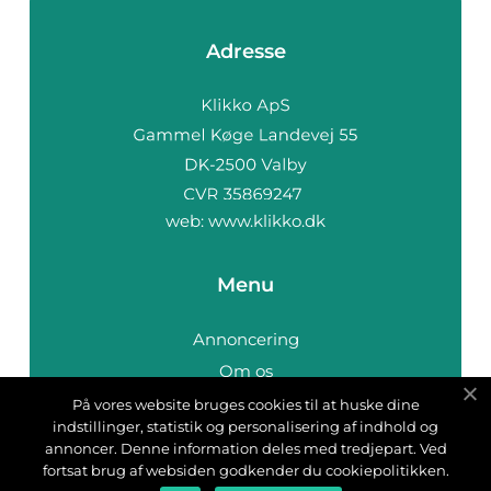
Adresse
web:
www.klikko.dk
Menu
Annoncering
Om os
Cookies
På vores website bruges cookies til at huske dine
indstillinger, statistik og personalisering af indhold og
Kontakt os
annoncer. Denne information deles med tredjepart. Ved
Sitemap
fortsat brug af websiden godkender du cookiepolitikken.